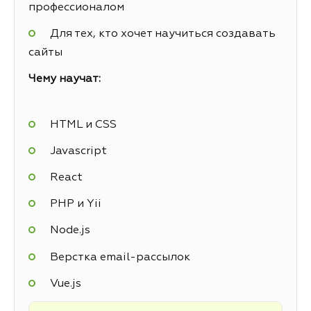
профессионалом
Для тех, кто хочет научиться создавать
сайты
Чему научат:
HTML и CSS
Javascript
React
PHP и Yii
Node.js
Верстка email-рассылок
Vue.js