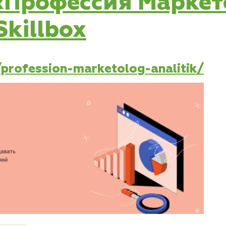
 «Профессия Маркет
killbox
e/profession-marketolog-analitik/