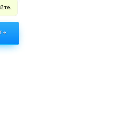
йте.
 →