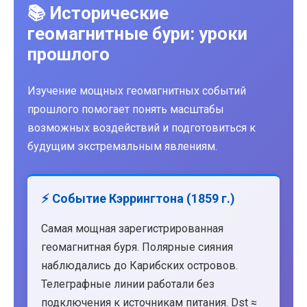
📚 Исторические
геомагнитные бури: уроки
прошлого
Изучение мощных геомагнитных событий
прошлого помогает понять масштабы
возможных воздействий и подготовиться к
будущим экстремальным явлениям.
⚡ Событие Кэррингтона (1859 г.)
Самая мощная зарегистрированная
геомагнитная буря. Полярные сияния
наблюдались до Карибских островов.
Телеграфные линии работали без
подключения к источникам питания. Dst ≈