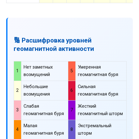
🔢 Расшифровка уровней
геомагнитной активности
Нет заметных
Умеренная
1
5
возмущений
геомагнитная буря
Небольшие
Сильная
2
6
возмущения
геомагнитная буря
Слабая
Жесткий
3
7
геомагнитная буря
геомагнитный шторм
Малая
Экстремальный
4
8
геомагнитная буря
шторм