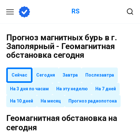
Перейти
RS
к
содержанию
Прогноз магнитных бурь в г.
Заполярный - Геомагнитная
обстановка сегодня
Сейчас
Сегодня
Завтра
Послезавтра
На 3 дня по часам
На эту неделю
На 7 дней
На 10 дней
На месяц
Прогноз радиопотока
Геомагнитная обстановка на
сегодня