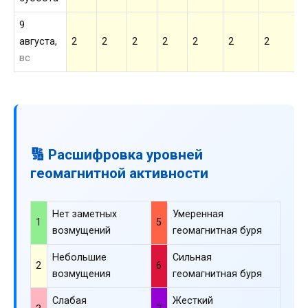
9
августа,
2
2
2
2
2
2
2
2
вс
🔢 Расшифровка уровней
геомагнитной активности
Нет заметных
Умеренная
1
5
возмущений
геомагнитная буря
Небольшие
Сильная
2
6
возмущения
геомагнитная буря
Слабая
Жесткий