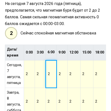
На сегодня 7 августа 2026 года (пятница),
предполагается, что магнитная буря будет от 2 до 2
баллов. Самая сильная геомагнитная активность 0
баллов ожидается с 00:00-03:00.
2
Сейчас спокойная магнитная обстановка
Дата/
6:00
0:00
3:00
9:00
12:00
15:00
18:00
2
время
Сегодня,
7
2
2
2
2
2
2
2
2
августа,
пятница
Завтра,
8
2
2
2
2
2
2
2
2
августа,
суббота