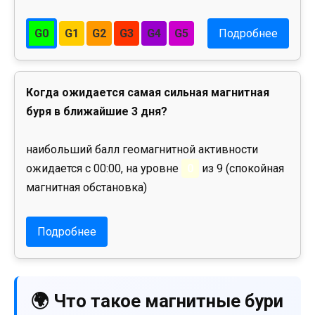
G0
G1
G2
G3
G4
G5
Подробнее
Когда ожидается самая сильная магнитная
буря в ближайшие 3 дня?
наибольший балл геомагнитной активности
ожидается с 00:00, на уровне
0
из 9 (спокойная
магнитная обстановка)
Подробнее
🌍 Что такое магнитные бури