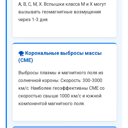
A, B, C, M, X. Вспышки класса M и X могут
вызывать геомагнитные возмущения
через 1-3 дня.
🌪️ Корональные выбросы массы
(CME)
Выбросы плазмы и магнитного поля из
солнечной короны. Скорость: 300-3000
км/с. Наиболее геоэффективны CME со
скоростью свыше 1000 км/с и южной
компонентой магнитного поля.