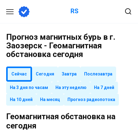
Перейти
RS
к
содержанию
Прогноз магнитных бурь в г.
Заозерск - Геомагнитная
обстановка сегодня
Сейчас
Сегодня
Завтра
Послезавтра
На 3 дня по часам
На эту неделю
На 7 дней
На 10 дней
На месяц
Прогноз радиопотока
Геомагнитная обстановка на
сегодня