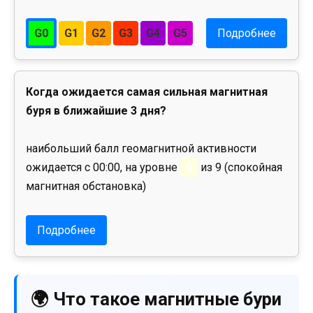
G0
G1
G2
G3
G4
G5
Подробнее
Когда ожидается самая сильная магнитная
буря в ближайшие 3 дня?
наибольший балл геомагнитной активности
ожидается с 00:00, на уровне
0
из 9 (спокойная
магнитная обстановка)
Подробнее
🌍 Что такое магнитные бури