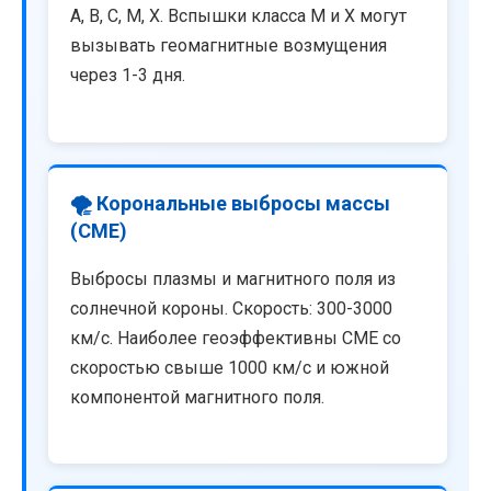
A, B, C, M, X. Вспышки класса M и X могут
вызывать геомагнитные возмущения
через 1-3 дня.
🌪️ Корональные выбросы массы
(CME)
Выбросы плазмы и магнитного поля из
солнечной короны. Скорость: 300-3000
км/с. Наиболее геоэффективны CME со
скоростью свыше 1000 км/с и южной
компонентой магнитного поля.