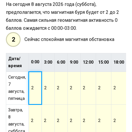
На сегодня 8 августа 2026 года (суббота),
предполагается, что магнитная буря будет от 2 до 2
баллов. Самая сильная геомагнитная активность 0
баллов ожидается с 00:00-03:00.
2
Сейчас спокойная магнитная обстановка
Дата/
0:00
3:00
6:00
9:00
12:00
15:00
18:00
2
время
Сегодня,
7
2
2
2
2
2
2
2
2
августа,
пятница
Завтра,
8
2
2
2
2
2
2
2
2
августа,
суббота