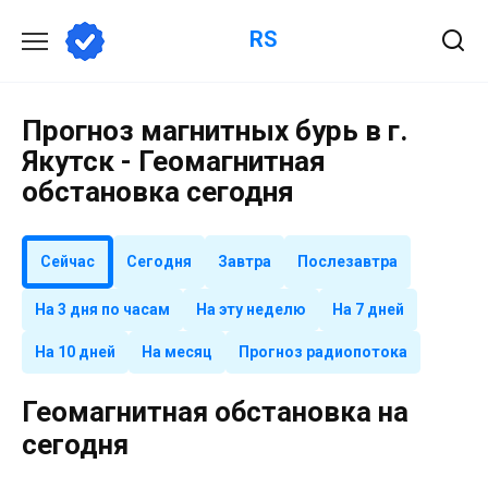
Перейти
RS
к
содержанию
Прогноз магнитных бурь в г.
Якутск - Геомагнитная
обстановка сегодня
Сейчас
Сегодня
Завтра
Послезавтра
На 3 дня по часам
На эту неделю
На 7 дней
На 10 дней
На месяц
Прогноз радиопотока
Геомагнитная обстановка на
сегодня