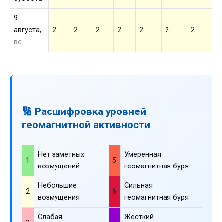
9
августа,
2
2
2
2
2
2
2
2
вс
🔢 Расшифровка уровней
геомагнитной активности
Нет заметных
Умеренная
1
5
возмущений
геомагнитная буря
Небольшие
Сильная
2
6
возмущения
геомагнитная буря
Слабая
Жесткий