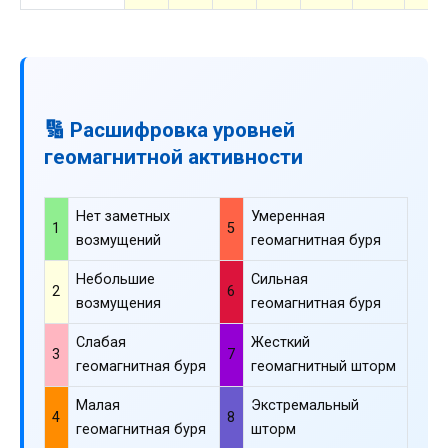
🔢 Расшифровка уровней
геомагнитной активности
Нет заметных
Умеренная
1
5
возмущений
геомагнитная буря
Небольшие
Сильная
2
6
возмущения
геомагнитная буря
Слабая
Жесткий
3
7
геомагнитная буря
геомагнитный шторм
Малая
Экстремальный
4
8
геомагнитная буря
шторм