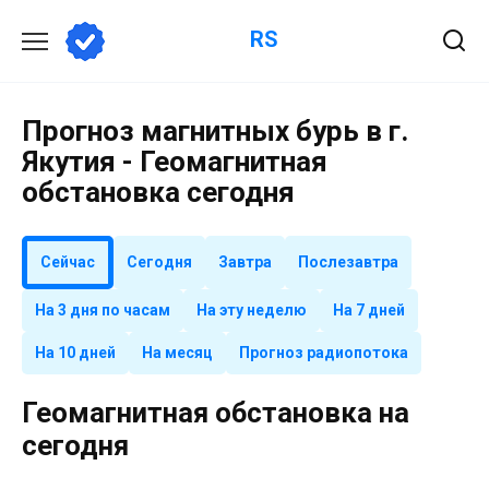
Перейти
RS
к
содержанию
Прогноз магнитных бурь в г.
Якутия - Геомагнитная
обстановка сегодня
Сейчас
Сегодня
Завтра
Послезавтра
На 3 дня по часам
На эту неделю
На 7 дней
На 10 дней
На месяц
Прогноз радиопотока
Геомагнитная обстановка на
сегодня