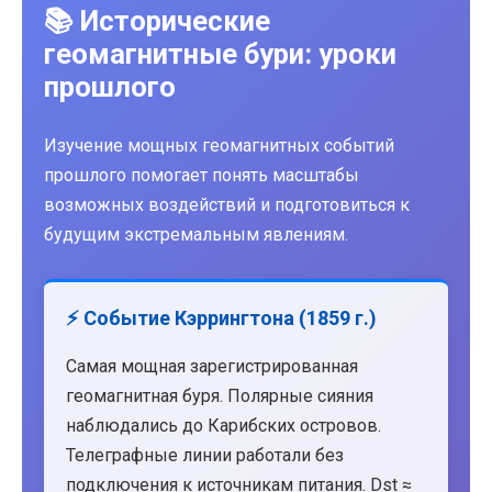
📚 Исторические
геомагнитные бури: уроки
прошлого
Изучение мощных геомагнитных событий
прошлого помогает понять масштабы
возможных воздействий и подготовиться к
будущим экстремальным явлениям.
⚡ Событие Кэррингтона (1859 г.)
Самая мощная зарегистрированная
геомагнитная буря. Полярные сияния
наблюдались до Карибских островов.
Телеграфные линии работали без
подключения к источникам питания. Dst ≈