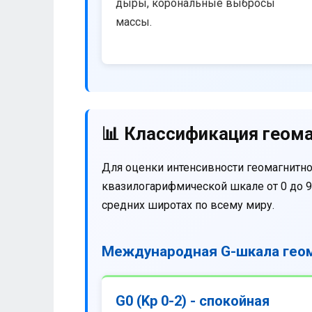
дыры, корональные выбросы
массы.
📊 Классификация геома
Для оценки интенсивности геомагнитно
квазилогарифмической шкале от 0 до 9
средних широтах по всему миру.
Международная G-шкала геом
G0 (Kp 0-2) - спокойная