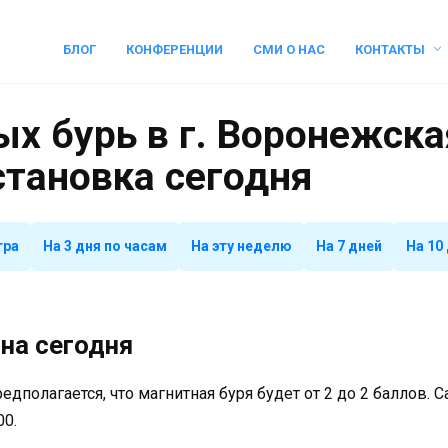
БЛОГ
КОНФЕРЕНЦИИ
СМИ О НАС
КОНТАКТЫ
х бурь в г. Воронежска
становка сегодня
тра
На 3 дня по часам
На эту неделю
На 7 дней
На 10
на сегодня
предполагается, что магнитная буря будет от 2 до 2 баллов.
00.