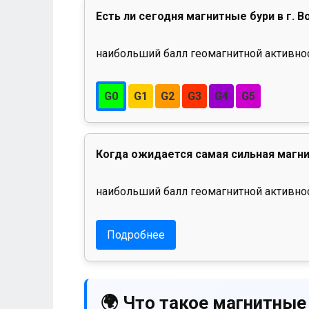
Есть ли сегодня магнитные бури в г. 
наибольший балл геомагнитной активност
G0
G1
G2
G3
G4
G5
Когда ожидается самая сильная магни
наибольший балл геомагнитной активнос
Подробнее
🌍 Что такое магнитные