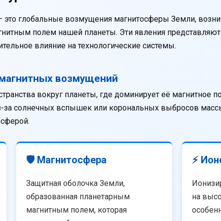
— это глобальные возмущения магнитосферы Земли, возни
агнитным полем нашей планеты. Эти явления представляю
тельное влияние на технологические системы.
омагнитных возмущений
странства вокруг планеты, где доминирует её магнитное п
из-за солнечных вспышек или корональных выбросов массы
осферой.
🛡️ Магнитосфера
⚡ Ион
Защитная оболочка Земли,
Ионизи
образованная планетарным
на высо
магнитным полем, которая
особенн