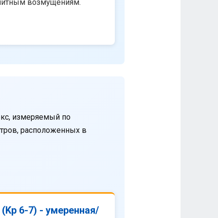
нитным возмущениям.
кс, измеряемый по
етров, расположенных в
(Kp 6-7) - умеренная/