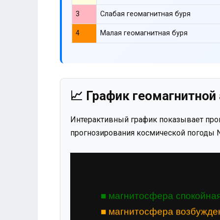
3
Слабая геомагнитная буря
4
Малая геомагнитная буря
📈 График геомагнитной 
Интерактивный график показывает прог
прогнозирования космической погоды N