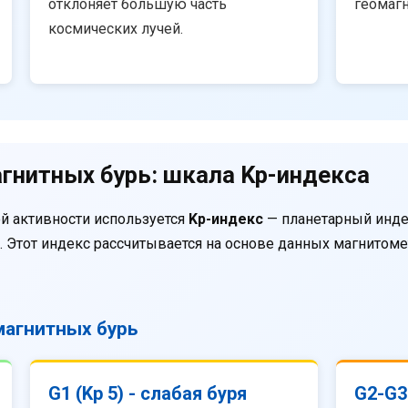
отклоняет большую часть
геомаг
космических лучей.
гнитных бурь: шкала Kp-индекса
й активности используется
Kp-индекс
— планетарный инде
. Этот индекс рассчитывается на основе данных магнитом
агнитных бурь
G1 (Kp 5) - слабая буря
G2-G3 