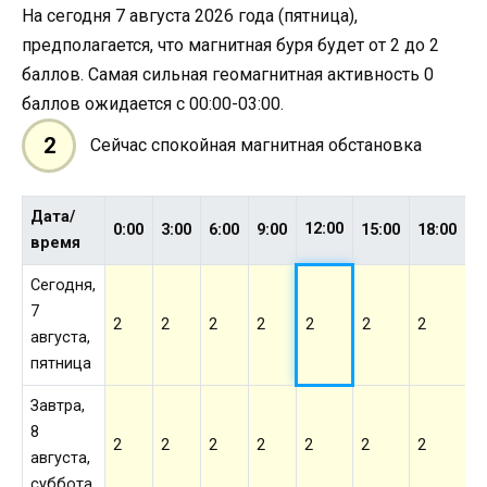
На сегодня 7 августа 2026 года (пятница),
предполагается, что магнитная буря будет от 2 до 2
баллов. Самая сильная геомагнитная активность 0
баллов ожидается с 00:00-03:00.
2
Сейчас спокойная магнитная обстановка
Дата/
12:00
0:00
3:00
6:00
9:00
15:00
18:00
2
время
Сегодня,
7
2
2
2
2
2
2
2
2
августа,
пятница
Завтра,
8
2
2
2
2
2
2
2
2
августа,
суббота