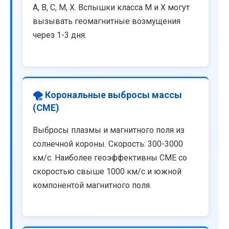
A, B, C, M, X. Вспышки класса M и X могут
вызывать геомагнитные возмущения
через 1-3 дня.
🌪️ Корональные выбросы массы
(CME)
Выбросы плазмы и магнитного поля из
солнечной короны. Скорость: 300-3000
км/с. Наиболее геоэффективны CME со
скоростью свыше 1000 км/с и южной
компонентой магнитного поля.