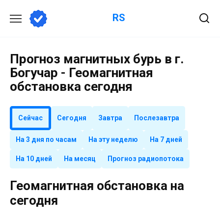
Перейти
RS
к
содержанию
Прогноз магнитных бурь в г.
Богучар - Геомагнитная
обстановка сегодня
Сейчас
Сегодня
Завтра
Послезавтра
На 3 дня по часам
На эту неделю
На 7 дней
На 10 дней
На месяц
Прогноз радиопотока
Геомагнитная обстановка на
сегодня