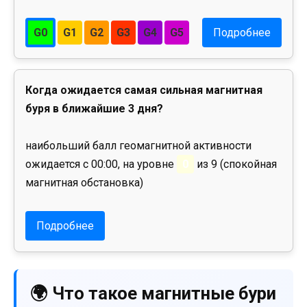
G0
G1
G2
G3
G4
G5
Подробнее
Когда ожидается самая сильная магнитная
буря в ближайшие 3 дня?
наибольший балл геомагнитной активности
ожидается с 00:00, на уровне
0
из 9 (спокойная
магнитная обстановка)
Подробнее
🌍 Что такое магнитные бури