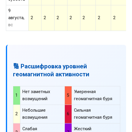
9
августа,
2
2
2
2
2
2
2
2
вс
🔢 Расшифровка уровней
геомагнитной активности
Нет заметных
Умеренная
1
5
возмущений
геомагнитная буря
Небольшие
Сильная
2
6
возмущения
геомагнитная буря
Слабая
Жесткий