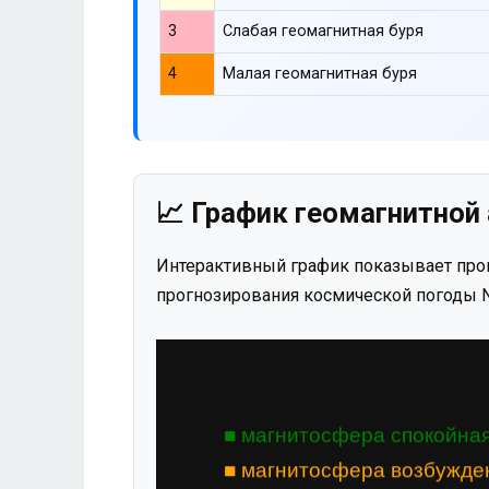
3
Слабая геомагнитная буря
4
Малая геомагнитная буря
📈 График геомагнитной 
Интерактивный график показывает прог
прогнозирования космической погоды N