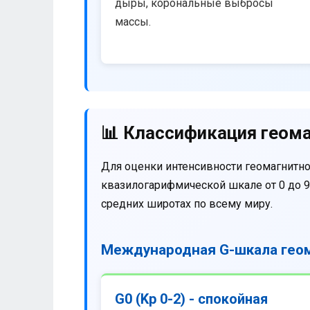
дыры, корональные выбросы
массы.
📊 Классификация геома
Для оценки интенсивности геомагнитно
квазилогарифмической шкале от 0 до 9
средних широтах по всему миру.
Международная G-шкала геом
G0 (Kp 0-2) - спокойная