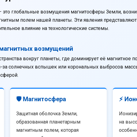
— это глобальные возмущения магнитосферы Земли, возни
агнитным полем нашей планеты. Эти явления представляю
тельное влияние на технологические системы.
омагнитных возмущений
странства вокруг планеты, где доминирует её магнитное п
из-за солнечных вспышек или корональных выбросов массы
осферой.
🛡️ Магнитосфера
⚡ Ион
Защитная оболочка Земли,
Ионизи
образованная планетарным
на высо
магнитным полем, которая
особенн