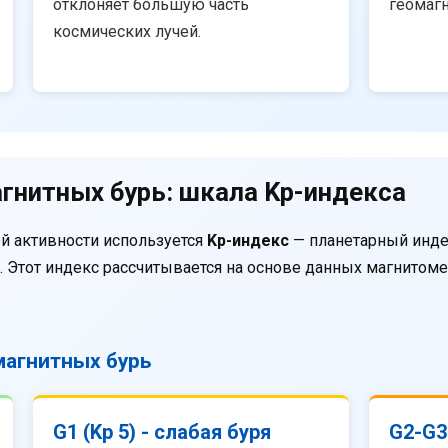
отклоняет большую часть
геомаг
космических лучей.
гнитных бурь: шкала Kp-индекса
й активности используется
Kp-индекс
— планетарный инде
. Этот индекс рассчитывается на основе данных магнитом
агнитных бурь
G1 (Kp 5) - слабая буря
G2-G3 