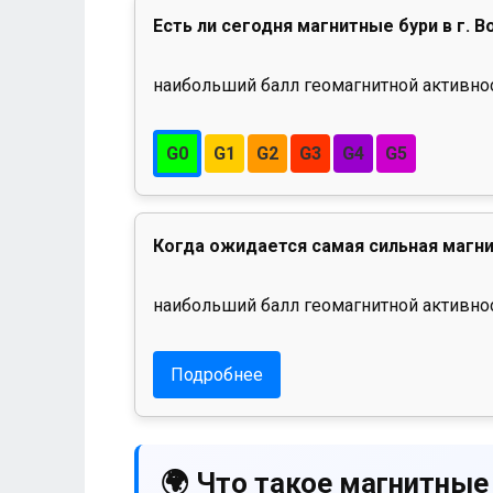
Есть ли сегодня магнитные бури в г. 
наибольший балл геомагнитной активност
G0
G1
G2
G3
G4
G5
Когда ожидается самая сильная магни
наибольший балл геомагнитной активнос
Подробнее
🌍 Что такое магнитные