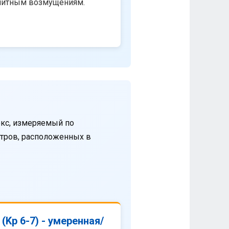
нитным возмущениям.
кс, измеряемый по
етров, расположенных в
(Kp 6-7) - умеренная/