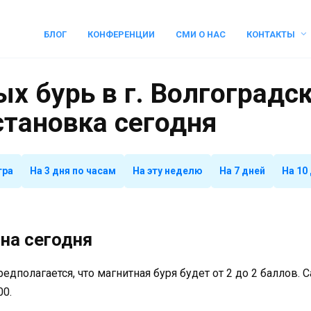
БЛОГ
КОНФЕРЕНЦИИ
СМИ О НАС
КОНТАКТЫ
х бурь в г. Волгоградск
становка сегодня
тра
На 3 дня по часам
На эту неделю
На 7 дней
На 10
на сегодня
предполагается, что магнитная буря будет от 2 до 2 баллов.
00.