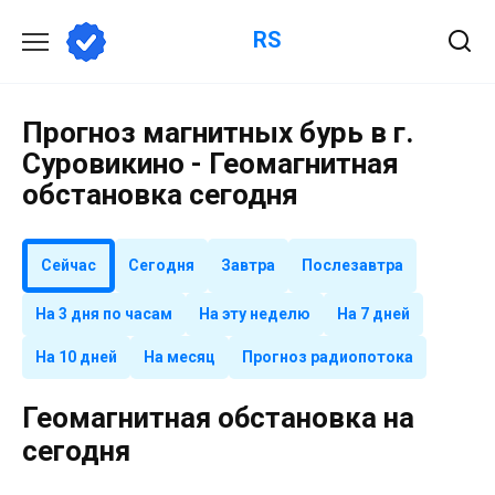
Перейти
RS
к
содержанию
Прогноз магнитных бурь в г.
Суровикино - Геомагнитная
обстановка сегодня
Сейчас
Сегодня
Завтра
Послезавтра
На 3 дня по часам
На эту неделю
На 7 дней
На 10 дней
На месяц
Прогноз радиопотока
Геомагнитная обстановка на
сегодня