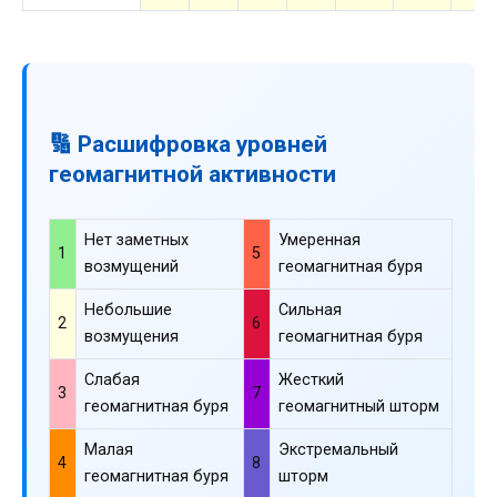
🔢 Расшифровка уровней
геомагнитной активности
Нет заметных
Умеренная
1
5
возмущений
геомагнитная буря
Небольшие
Сильная
2
6
возмущения
геомагнитная буря
Слабая
Жесткий
3
7
геомагнитная буря
геомагнитный шторм
Малая
Экстремальный
4
8
геомагнитная буря
шторм