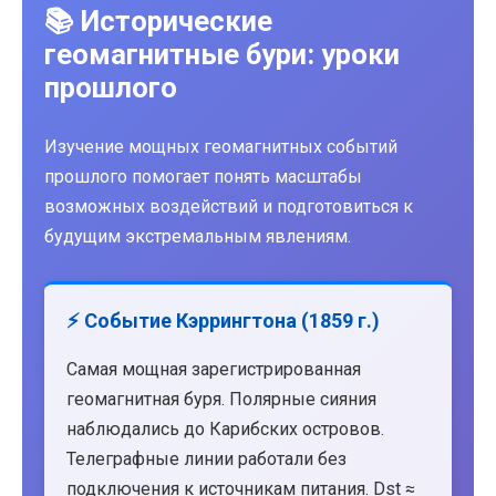
📚 Исторические
геомагнитные бури: уроки
прошлого
Изучение мощных геомагнитных событий
прошлого помогает понять масштабы
возможных воздействий и подготовиться к
будущим экстремальным явлениям.
⚡ Событие Кэррингтона (1859 г.)
Самая мощная зарегистрированная
геомагнитная буря. Полярные сияния
наблюдались до Карибских островов.
Телеграфные линии работали без
подключения к источникам питания. Dst ≈