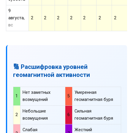
9
августа,
2
2
2
2
2
2
2
2
вс
🔢 Расшифровка уровней
геомагнитной активности
Нет заметных
Умеренная
1
5
возмущений
геомагнитная буря
Небольшие
Сильная
2
6
возмущения
геомагнитная буря
Слабая
Жесткий