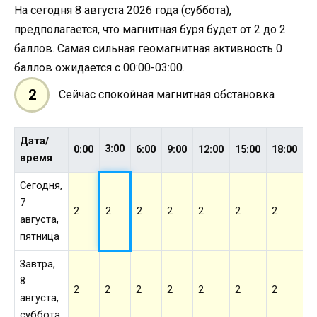
На сегодня 8 августа 2026 года (суббота),
предполагается, что магнитная буря будет от 2 до 2
баллов. Самая сильная геомагнитная активность 0
баллов ожидается с 00:00-03:00.
2
Сейчас спокойная магнитная обстановка
Дата/
3:00
0:00
6:00
9:00
12:00
15:00
18:00
2
время
Сегодня,
7
2
2
2
2
2
2
2
2
августа,
пятница
Завтра,
8
2
2
2
2
2
2
2
2
августа,
суббота