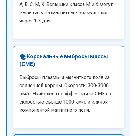
A, B, C, M, X. Вспышки класса M и X могут
вызывать геомагнитные возмущения
через 1-3 дня.
🌪️ Корональные выбросы массы
(CME)
Выбросы плазмы и магнитного поля из
солнечной короны. Скорость: 300-3000
км/с. Наиболее геоэффективны CME со
скоростью свыше 1000 км/с и южной
компонентой магнитного поля.