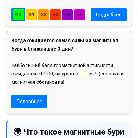
G0
G1
G2
G3
G4
G5
Подробнее
Когда ожидается самая сильная магнитная
буря в ближайшие 3 дня?
наибольший балл геомагнитной активности
ожидается с 00:00, на уровне
0
из 9 (спокойная
магнитная обстановка)
Подробнее
🌍 Что такое магнитные бури