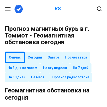
Перейти
RS
к
содержанию
Прогноз магнитных бурь в г.
Томмот - Геомагнитная
обстановка сегодня
Сейчас
Сегодня
Завтра
Послезавтра
На 3 дня по часам
На эту неделю
На 7 дней
На 10 дней
На месяц
Прогноз радиопотока
Геомагнитная обстановка на
сегодня