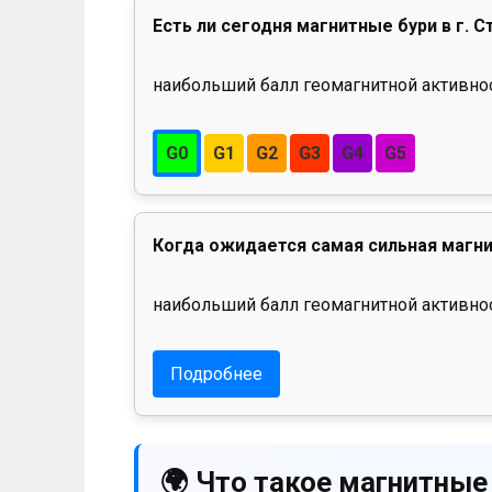
Есть ли сегодня магнитные бури в г. С
наибольший балл геомагнитной активност
G0
G1
G2
G3
G4
G5
Когда ожидается самая сильная магни
наибольший балл геомагнитной активнос
Подробнее
🌍 Что такое магнитные