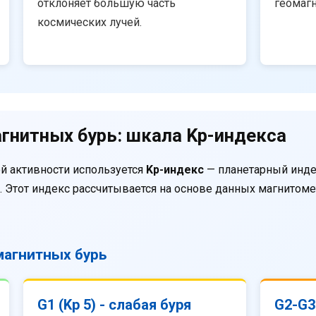
отклоняет большую часть
геомаг
космических лучей.
гнитных бурь: шкала Kp-индекса
й активности используется
Kp-индекс
— планетарный инде
. Этот индекс рассчитывается на основе данных магнитом
агнитных бурь
G1 (Kp 5) - слабая буря
G2-G3 