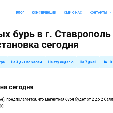
БЛОГ
КОНФЕРЕНЦИИ
СМИ О НАС
КОНТАКТЫ
х бурь в г. Ставрополь 
становка сегодня
тра
На 3 дня по часам
На эту неделю
На 7 дней
На 10
на сегодня
е), предполагается, что магнитная буря будет от 2 до 2 ба
00.