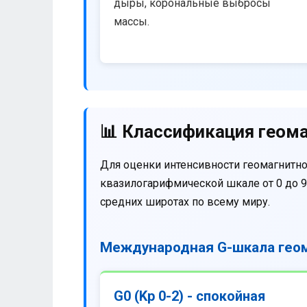
дыры, корональные выбросы
массы.
📊 Классификация геома
Для оценки интенсивности геомагнитно
квазилогарифмической шкале от 0 до 9
средних широтах по всему миру.
Международная G-шкала геом
G0 (Kp 0-2) - спокойная