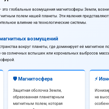
— это глобальные возмущения магнитосферы Земли, возни
агнитным полем нашей планеты. Эти явления представляю
тельное влияние на технологические системы.
омагнитных возмущений
странства вокруг планеты, где доминирует её магнитное п
из-за солнечных вспышек или корональных выбросов массы
осферой.
🛡️ Магнитосфера
⚡ Ион
Защитная оболочка Земли,
Ионизи
образованная планетарным
на высо
магнитным полем, которая
особенн