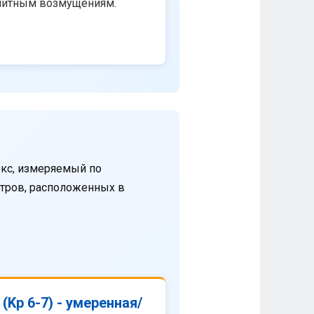
нитным возмущениям.
кс, измеряемый по
етров, расположенных в
(Kp 6-7) - умеренная/