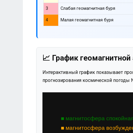
3
Слабая геомагнитная буря
4
Малая геомагнитная буря
📈 График геомагнитной 
Интерактивный график показывает прог
прогнозирования космической погоды N