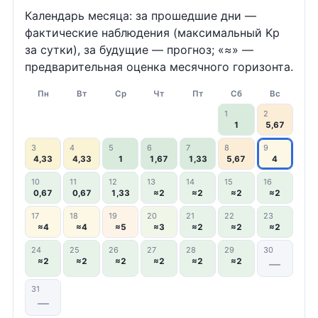
Календарь месяца: за прошедшие дни —
фактические наблюдения (максимальный Kp
за сутки), за будущие — прогноз; «≈» —
предварительная оценка месячного горизонта.
Пн
Вт
Ср
Чт
Пт
Сб
Вс
1
2
1
5,67
3
4
5
6
7
8
9
4,33
4,33
1
1,67
1,33
5,67
4
10
11
12
13
14
15
16
0,67
0,67
1,33
≈2
≈2
≈2
≈2
17
18
19
20
21
22
23
≈4
≈4
≈5
≈3
≈2
≈2
≈2
24
25
26
27
28
29
30
≈2
≈2
≈2
≈2
≈2
≈2
—
31
—