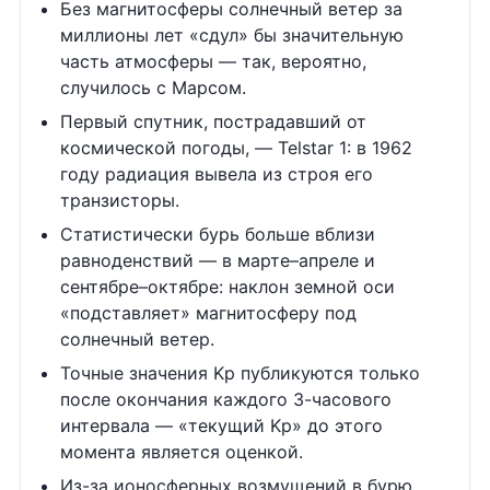
Без магнитосферы солнечный ветер за
миллионы лет «сдул» бы значительную
часть атмосферы — так, вероятно,
случилось с Марсом.
Первый спутник, пострадавший от
космической погоды, — Telstar 1: в 1962
году радиация вывела из строя его
транзисторы.
Статистически бурь больше вблизи
равноденствий — в марте–апреле и
сентябре–октябре: наклон земной оси
«подставляет» магнитосферу под
солнечный ветер.
Точные значения Kp публикуются только
после окончания каждого 3-часового
интервала — «текущий Kp» до этого
момента является оценкой.
Из-за ионосферных возмущений в бурю