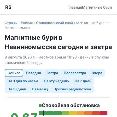
RS
Главная
Магнитные бури
Страны
›
Россия
›
Ставропольский край
›
Магнитные бури —
Невинномысск
Магнитные бури в
Невинномысске сегодня и завтра
9 августа 2026 г. · местное время 18:23 · данные службы
космической погоды
Сейчас
Сегодня
Завтра
Послезавтра
Вчера
На 3 дня по часам
На эту неделю
На 7 дней
На 10 дней
На месяц
Прогноз радиопотока
Спокойная обстановка