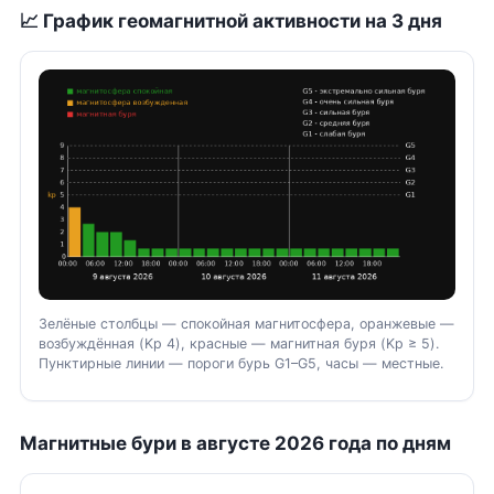
📈 График геомагнитной активности на 3 дня
Зелёные столбцы — спокойная магнитосфера, оранжевые —
возбуждённая (Kp 4), красные — магнитная буря (Kp ≥ 5).
Пунктирные линии — пороги бурь G1–G5, часы — местные.
Магнитные бури в августе 2026 года по дням