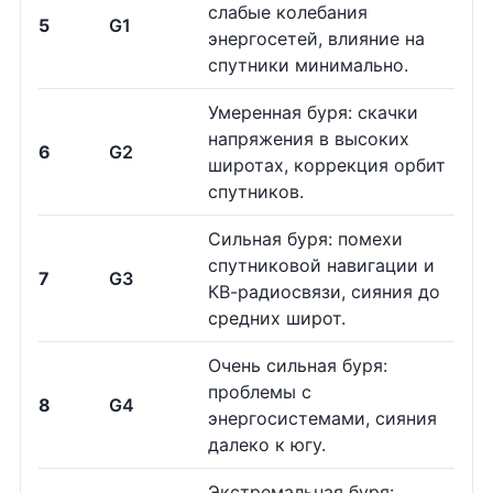
слабые колебания
5
G1
энергосетей, влияние на
спутники минимально.
Умеренная буря: скачки
напряжения в высоких
6
G2
широтах, коррекция орбит
спутников.
Сильная буря: помехи
спутниковой навигации и
7
G3
КВ-радиосвязи, сияния до
средних широт.
Очень сильная буря:
проблемы с
8
G4
энергосистемами, сияния
далеко к югу.
Экстремальная буря: