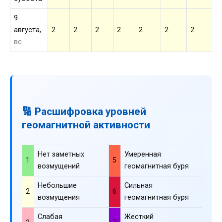
9
августа,
2
2
2
2
2
2
2
2
вс
🔢 Расшифровка уровней
геомагнитной активности
Нет заметных
Умеренная
1
5
возмущений
геомагнитная буря
Небольшие
Сильная
2
6
возмущения
геомагнитная буря
Слабая
Жесткий