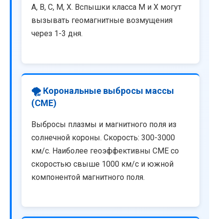
A, B, C, M, X. Вспышки класса M и X могут
вызывать геомагнитные возмущения
через 1-3 дня.
🌪️ Корональные выбросы массы
(CME)
Выбросы плазмы и магнитного поля из
солнечной короны. Скорость: 300-3000
км/с. Наиболее геоэффективны CME со
скоростью свыше 1000 км/с и южной
компонентой магнитного поля.