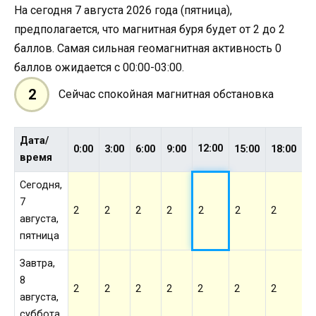
На сегодня 7 августа 2026 года (пятница),
предполагается, что магнитная буря будет от 2 до 2
баллов. Самая сильная геомагнитная активность 0
баллов ожидается с 00:00-03:00.
2
Сейчас спокойная магнитная обстановка
Дата/
12:00
0:00
3:00
6:00
9:00
15:00
18:00
2
время
Сегодня,
7
2
2
2
2
2
2
2
2
августа,
пятница
Завтра,
8
2
2
2
2
2
2
2
2
августа,
суббота