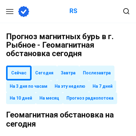
Перейти
RS
к
содержанию
Прогноз магнитных бурь в г.
Рыбное - Геомагнитная
обстановка сегодня
Сейчас
Сегодня
Завтра
Послезавтра
На 3 дня по часам
На эту неделю
На 7 дней
На 10 дней
На месяц
Прогноз радиопотока
Геомагнитная обстановка на
сегодня