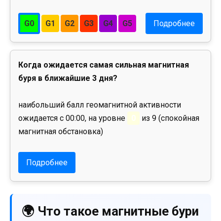
G0
G1
G2
G3
G4
G5
Подробнее
Когда ожидается самая сильная магнитная
буря в ближайшие 3 дня?
наибольший балл геомагнитной активности
ожидается с 00:00, на уровне
0
из 9 (спокойная
магнитная обстановка)
Подробнее
🌍 Что такое магнитные бури