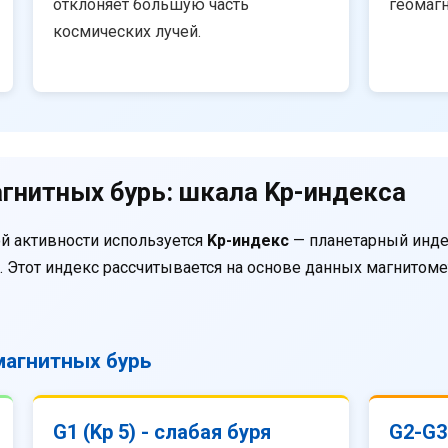
отклоняет большую часть
геомаг
космических лучей.
гнитных бурь: шкала Kp-индекса
й активности используется
Kp-индекс
— планетарный инде
. Этот индекс рассчитывается на основе данных магнитом
агнитных бурь
G1 (Kp 5) - слабая буря
G2-G3 