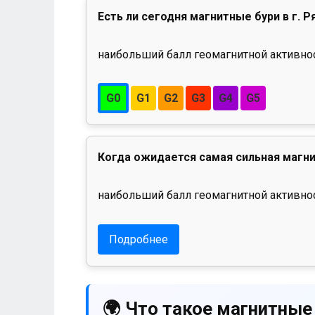
Есть ли сегодня магнитные бури в г. Р
наибольший балл геомагнитной активност
G0
G1
G2
G3
G4
G5
Когда ожидается самая сильная магни
наибольший балл геомагнитной активнос
Подробнее
🌍 Что такое магнитные