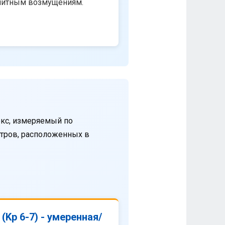
нитным возмущениям.
кс, измеряемый по
етров, расположенных в
(Kp 6-7) - умеренная/