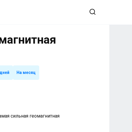
омагнитная
 дней
На месяц
 Самая сильная геомагнитная