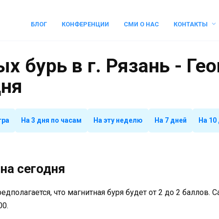
БЛОГ
КОНФЕРЕНЦИИ
СМИ О НАС
КОНТАКТЫ
х бурь в г. Рязань - Ге
дня
тра
На 3 дня по часам
На эту неделю
На 7 дней
На 10
на сегодня
предполагается, что магнитная буря будет от 2 до 2 баллов.
00.