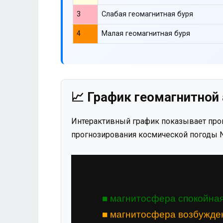
3
Слабая геомагнитная буря
4
Малая геомагнитная буря
📈 График геомагнитной 
Интерактивный график показывает прог
прогнозирования космической погоды N