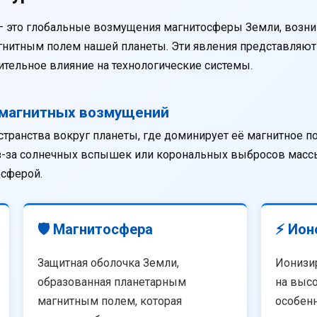
— это глобальные возмущения магнитосферы Земли, возни
агнитным полем нашей планеты. Эти явления представляю
тельное влияние на технологические системы.
омагнитных возмущений
странства вокруг планеты, где доминирует её магнитное п
из-за солнечных вспышек или корональных выбросов массы
осферой.
🛡️ Магнитосфера
⚡ Ион
Защитная оболочка Земли,
Ионизи
образованная планетарным
на высо
магнитным полем, которая
особенн