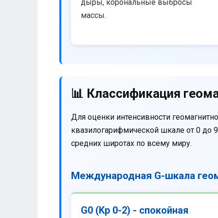
дыры, корональные выбросы
массы.
📊 Классификация геома
Для оценки интенсивности геомагнитно
квазилогарифмической шкале от 0 до 9
средних широтах по всему миру.
Международная G-шкала геом
G0 (Kp 0-2) - спокойная