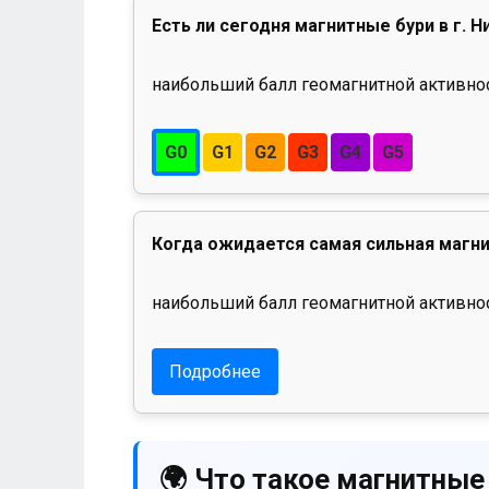
Есть ли сегодня магнитные бури в г. 
наибольший балл геомагнитной активност
G0
G1
G2
G3
G4
G5
Когда ожидается самая сильная магни
наибольший балл геомагнитной активнос
Подробнее
🌍 Что такое магнитные