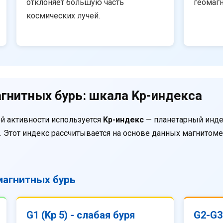
отклоняет большую часть
геомаг
космических лучей.
гнитных бурь: шкала Kp-индекса
й активности используется
Kp-индекс
— планетарный инде
. Этот индекс рассчитывается на основе данных магнитом
агнитных бурь
G1 (Kp 5) - слабая буря
G2-G3 