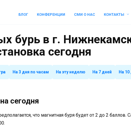
БЛОГ
КОНФЕРЕНЦИИ
СМИ О НАС
КОНТАКТЫ
х бурь в г. Нижнекамск
становка сегодня
тра
На 3 дня по часам
На эту неделю
На 7 дней
На 10
на сегодня
предполагается, что магнитная буря будет от 2 до 2 баллов.
00.