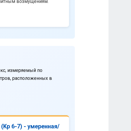
нитным возмущениям.
кс, измеряемый по
етров, расположенных в
(Kp 6-7) - умеренная/