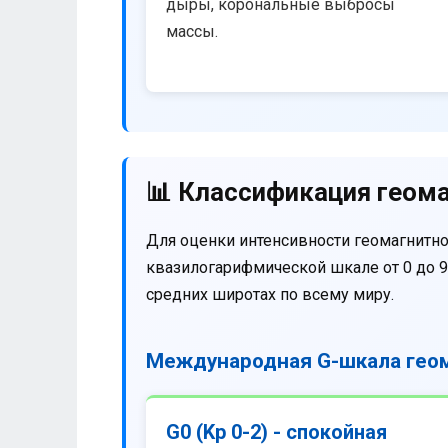
дыры, корональные выбросы
массы.
📊 Классификация геома
Для оценки интенсивности геомагнитно
квазилогарифмической шкале от 0 до 9
средних широтах по всему миру.
Международная G-шкала геом
G0 (Kp 0-2) - спокойная