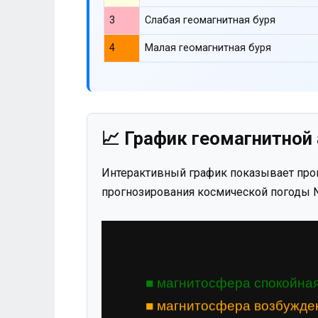
3
Слабая геомагнитная буря
4
Малая геомагнитная буря
📈 График геомагнитной 
Интерактивный график показывает прог
прогнозирования космической погоды N