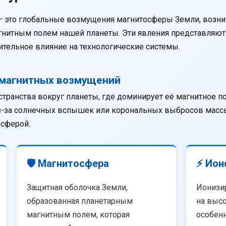
— это глобальные возмущения магнитосферы Земли, возни
агнитным полем нашей планеты. Эти явления представляю
тельное влияние на технологические системы.
омагнитных возмущений
странства вокруг планеты, где доминирует её магнитное п
из-за солнечных вспышек или корональных выбросов массы
осферой.
🛡️ Магнитосфера
⚡ Ион
Защитная оболочка Земли,
Ионизи
образованная планетарным
на высо
магнитным полем, которая
особенн