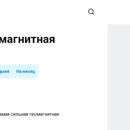
омагнитная
 дней
На месяц
 Самая сильная геомагнитная