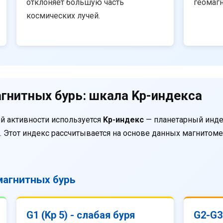
отклоняет большую часть
геомаг
космических лучей.
гнитных бурь: шкала Kp-индекса
й активности используется
Kp-индекс
— планетарный инде
. Этот индекс рассчитывается на основе данных магнитом
агнитных бурь
G1 (Kp 5) - слабая буря
G2-G3 