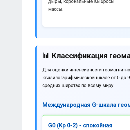
дыры, корональные выбросы
массы.
📊 Классификация геома
Для оценки интенсивности геомагнитно
квазилогарифмической шкале от 0 до 9
средних широтах по всему миру.
Международная G-шкала геом
G0 (Kp 0-2) - спокойная