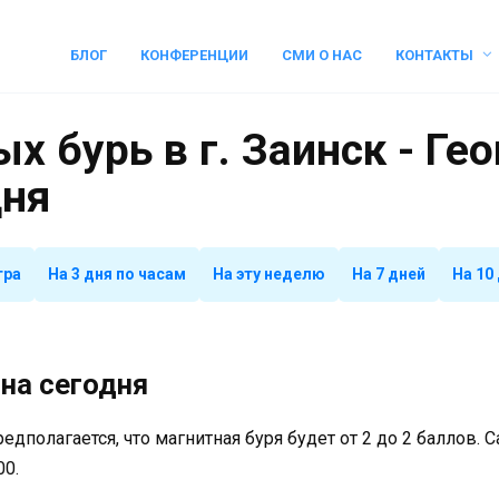
БЛОГ
КОНФЕРЕНЦИИ
СМИ О НАС
КОНТАКТЫ
х бурь в г. Заинск - Ге
дня
тра
На 3 дня по часам
На эту неделю
На 7 дней
На 10
на сегодня
предполагается, что магнитная буря будет от 2 до 2 баллов.
00.