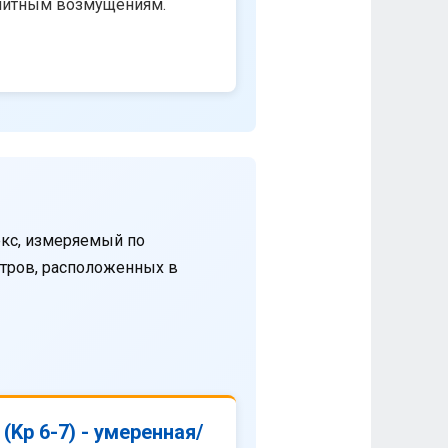
нитным возмущениям.
кс, измеряемый по
етров, расположенных в
(Kp 6-7) - умеренная/