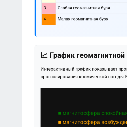
3
Слабая геомагнитная буря
4
Малая геомагнитная буря
📈 График геомагнитной 
Интерактивный график показывает прог
прогнозирования космической погоды N