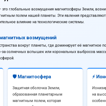
— это глобальные возмущения магнитосферы Земли, возни
агнитным полем нашей планеты. Эти явления представляю
тельное влияние на технологические системы.
омагнитных возмущений
странства вокруг планеты, где доминирует её магнитное п
из-за солнечных вспышек или корональных выбросов массы
осферой.
🛡️ Магнитосфера
⚡ Ион
Защитная оболочка Земли,
Ионизи
образованная планетарным
на высо
магнитным полем, которая
особенн