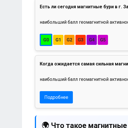
Есть ли сегодня магнитные бури в г. З
наибольший балл геомагнитной активност
G0
G1
G2
G3
G4
G5
Когда ожидается самая сильная магни
наибольший балл геомагнитной активнос
Подробнее
🌍 Что такое магнитные