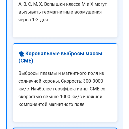
A, B, C, M, X. Вспышки класса M и X могут
вызывать геомагнитные возмущения
через 1-3 дня.
🌪️ Корональные выбросы массы
(CME)
Выбросы плазмы и магнитного поля из
солнечной короны. Скорость: 300-3000
км/с. Наиболее геоэффективны CME со
скоростью свыше 1000 км/с и южной
компонентой магнитного поля.