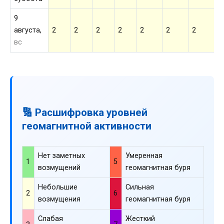
9
августа,
2
2
2
2
2
2
2
2
вс
🔢 Расшифровка уровней
геомагнитной активности
Нет заметных
Умеренная
1
5
возмущений
геомагнитная буря
Небольшие
Сильная
2
6
возмущения
геомагнитная буря
Слабая
Жесткий