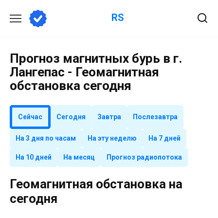
Перейти
RS
к
содержанию
Прогноз магнитных бурь в г.
Лангепас - Геомагнитная
обстановка сегодня
Сейчас
Сегодня
Завтра
Послезавтра
На 3 дня по часам
На эту неделю
На 7 дней
На 10 дней
На месяц
Прогноз радиопотока
Геомагнитная обстановка на
сегодня