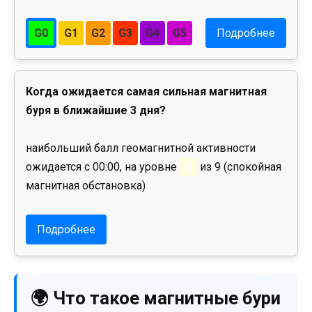
G0
G1
G2
G3
G4
G5
Подробнее
Когда ожидается самая сильная магнитная
буря в ближайшие 3 дня?
наибольший балл геомагнитной активности
ожидается с 00:00, на уровне
0
из 9 (спокойная
магнитная обстановка)
Подробнее
🌍 Что такое магнитные бури