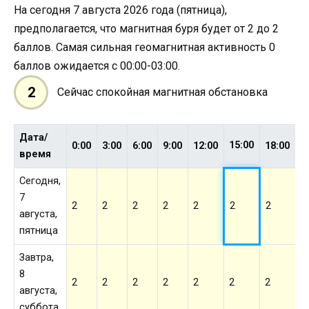
На сегодня 7 августа 2026 года (пятница),
предполагается, что магнитная буря будет от 2 до 2
баллов. Самая сильная геомагнитная активность 0
баллов ожидается с 00:00-03:00.
2
Сейчас спокойная магнитная обстановка
Дата/
15:00
0:00
3:00
6:00
9:00
12:00
18:00
2
время
Сегодня,
7
2
2
2
2
2
2
2
2
августа,
пятница
Завтра,
8
2
2
2
2
2
2
2
2
августа,
суббота