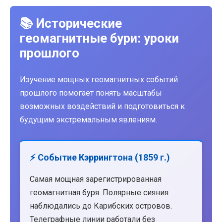
📚 Исторические
геомагнитные бури: уроки
прошлого
Изучение мощных геомагнитных событий
прошлого помогает понять масштабы
возможных воздействий и подготовиться к
будущим экстремальным явлениям.
⚡ Событие Кэррингтона (1859 г.)
Самая мощная зарегистрированная
геомагнитная буря. Полярные сияния
наблюдались до Карибских островов.
Телеграфные линии работали без