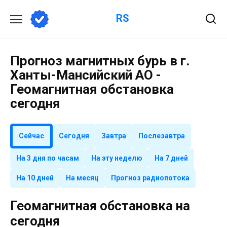
Перейти
RS
к
содержанию
Прогноз магнитных бурь в г.
Ханты-Мансийский АО -
Геомагнитная обстановка
сегодня
Сейчас
Сегодня
Завтра
Послезавтра
На 3 дня по часам
На эту неделю
На 7 дней
На 10 дней
На месяц
Прогноз радиопотока
Геомагнитная обстановка на
сегодня