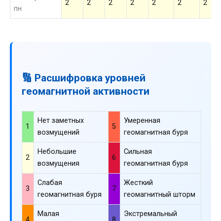
2
2
2
2
2
2
2
пн
🔢 Расшифровка уровней
геомагнитной активности
Нет заметных
Умеренная
1
5
возмущений
геомагнитная буря
Небольшие
Сильная
2
6
возмущения
геомагнитная буря
Слабая
Жесткий
3
7
геомагнитная буря
геомагнитный шторм
Малая
Экстремальный
4
8