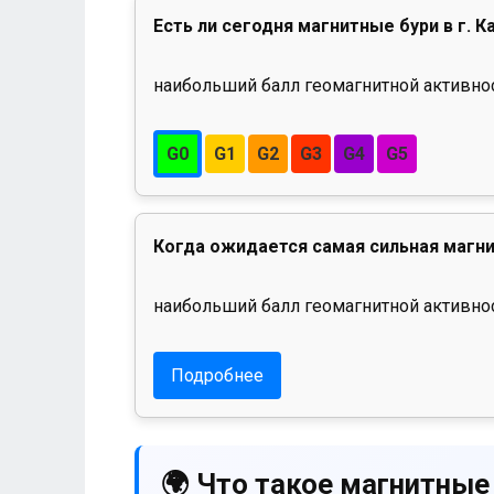
Есть ли сегодня магнитные бури в г. К
наибольший балл геомагнитной активност
G0
G1
G2
G3
G4
G5
Когда ожидается самая сильная магни
наибольший балл геомагнитной активнос
Подробнее
🌍 Что такое магнитные