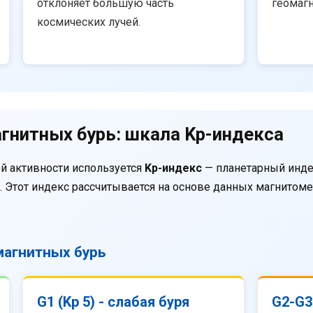
отклоняет большую часть
геомаг
космических лучей.
гнитных бурь: шкала Kp-индекса
й активности используется
Kp-индекс
— планетарный инде
. Этот индекс рассчитывается на основе данных магнитом
агнитных бурь
G1 (Kp 5) - слабая буря
G2-G3 