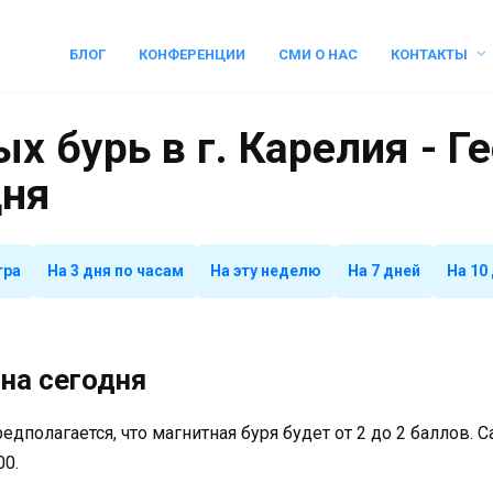
БЛОГ
КОНФЕРЕНЦИИ
СМИ О НАС
КОНТАКТЫ
х бурь в г. Карелия - Г
дня
тра
На 3 дня по часам
На эту неделю
На 7 дней
На 10
на сегодня
предполагается, что магнитная буря будет от 2 до 2 баллов.
00.