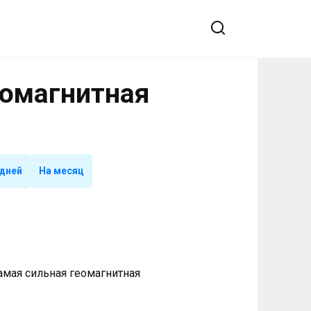
еомагнитная
 дней
На месяц
 Самая сильная геомагнитная