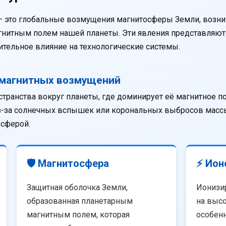
— это глобальные возмущения магнитосферы Земли, возни
агнитным полем нашей планеты. Эти явления представляю
тельное влияние на технологические системы.
омагнитных возмущений
странства вокруг планеты, где доминирует её магнитное п
из-за солнечных вспышек или корональных выбросов массы
осферой.
🛡️ Магнитосфера
⚡ Ион
Защитная оболочка Земли,
Ионизи
образованная планетарным
на высо
магнитным полем, которая
особенн