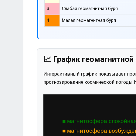
3
Слабая геомагнитная буря
4
Малая геомагнитная буря
📈 График геомагнитной 
Интерактивный график показывает прог
прогнозирования космической погоды N