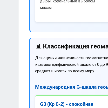
дыры, корональные выбросы
массы.
📊 Классификация геома
Для оценки интенсивности геомагнитно
квазилогарифмической шкале от 0 до 9
средних широтах по всему миру.
Международная G-шкала геом
G0 (Kp 0-2) - спокойная