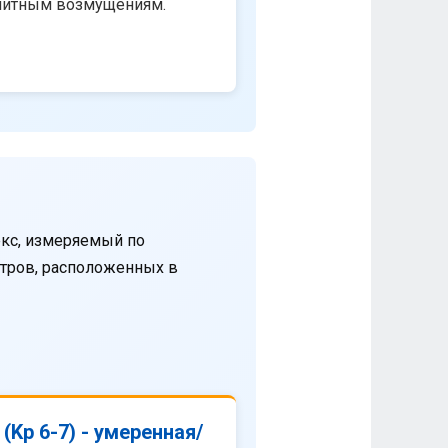
нитным возмущениям.
кс, измеряемый по
етров, расположенных в
(Kp 6-7) - умеренная/