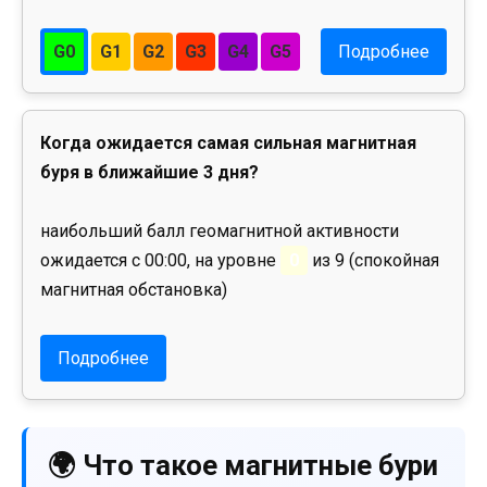
G0
G1
G2
G3
G4
G5
Подробнее
Когда ожидается самая сильная магнитная
буря в ближайшие 3 дня?
наибольший балл геомагнитной активности
ожидается с 00:00, на уровне
0
из 9 (спокойная
магнитная обстановка)
Подробнее
🌍 Что такое магнитные бури