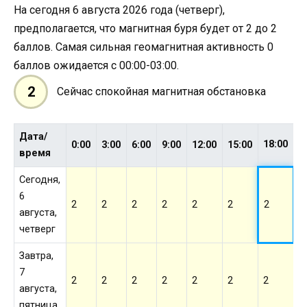
На сегодня 6 августа 2026 года (четверг),
предполагается, что магнитная буря будет от 2 до 2
баллов. Самая сильная геомагнитная активность 0
баллов ожидается с 00:00-03:00.
2
Сейчас спокойная магнитная обстановка
Дата/
18:00
0:00
3:00
6:00
9:00
12:00
15:00
2
время
Сегодня,
6
2
2
2
2
2
2
2
2
августа,
четверг
Завтра,
7
2
2
2
2
2
2
2
2
августа,
пятница