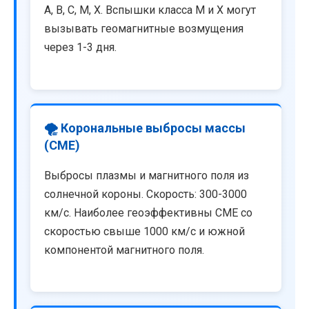
A, B, C, M, X. Вспышки класса M и X могут
вызывать геомагнитные возмущения
через 1-3 дня.
🌪️ Корональные выбросы массы
(CME)
Выбросы плазмы и магнитного поля из
солнечной короны. Скорость: 300-3000
км/с. Наиболее геоэффективны CME со
скоростью свыше 1000 км/с и южной
компонентой магнитного поля.