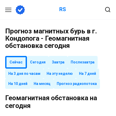
Перейти
RS
к
содержанию
Прогноз магнитных бурь в г.
Кондопога - Геомагнитная
обстановка сегодня
Сейчас
Сегодня
Завтра
Послезавтра
На 3 дня по часам
На эту неделю
На 7 дней
На 10 дней
На месяц
Прогноз радиопотока
Геомагнитная обстановка на
сегодня