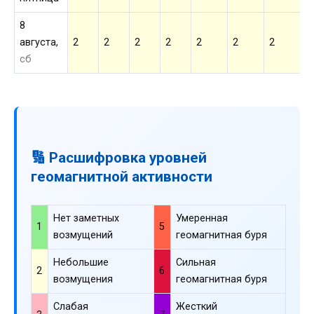
8
августа,
2
2
2
2
2
2
2
2
сб
🔢 Расшифровка уровней
геомагнитной активности
Нет заметных
Умеренная
1
5
возмущений
геомагнитная буря
Небольшие
Сильная
2
6
возмущения
геомагнитная буря
Слабая
Жесткий