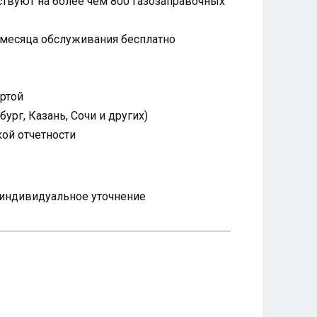
твуют на более чем 800 газозаправочных
 месяца обслуживания бесплатно
артой
рг, Казань, Сочи и других)
ой отчетности
я индивидуальное уточнение