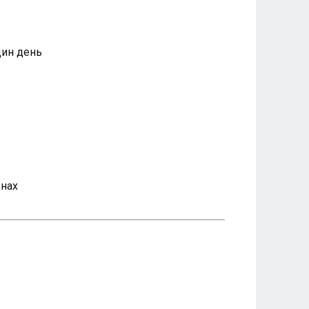
дин день
онах