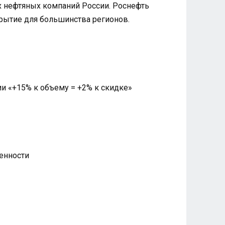
их нефтяных компаний России. Роснефть
рытие для большинства регионов.
и «+15% к объему = +2% к скидке»
енности