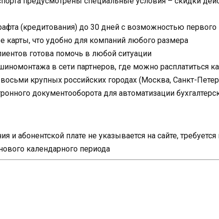
спорта предусмотрены специальные условия – скидки дейс
рафта (кредитования) до 30 дней с возможностью первого
 карты, что удобно для компаний любого размера
иентов готова помочь в любой ситуации
шиномонтажа в сети партнеров, где можно расплатиться к
осьми крупных российских городах (Москва, Санкт-Петербу
тронного документооборота для автоматизации бухгалтерск
я и абонентской плате не указывается на сайте, требуетс
 нового календарного периода