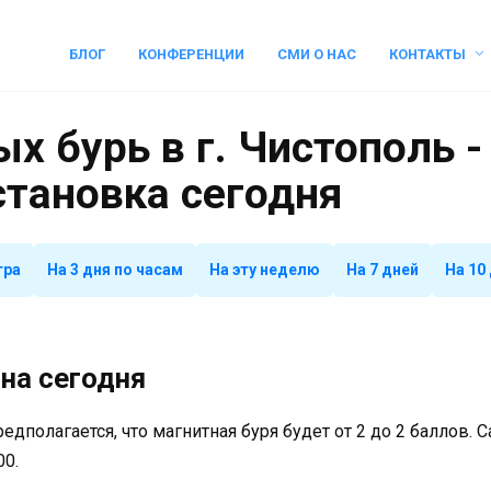
БЛОГ
КОНФЕРЕНЦИИ
СМИ О НАС
КОНТАКТЫ
х бурь в г. Чистополь -
становка сегодня
тра
На 3 дня по часам
На эту неделю
На 7 дней
На 10
на сегодня
предполагается, что магнитная буря будет от 2 до 2 баллов.
00.