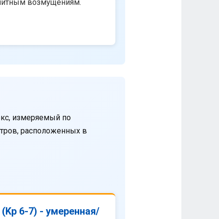
нитным возмущениям.
кс, измеряемый по
етров, расположенных в
(Kp 6-7) - умеренная/