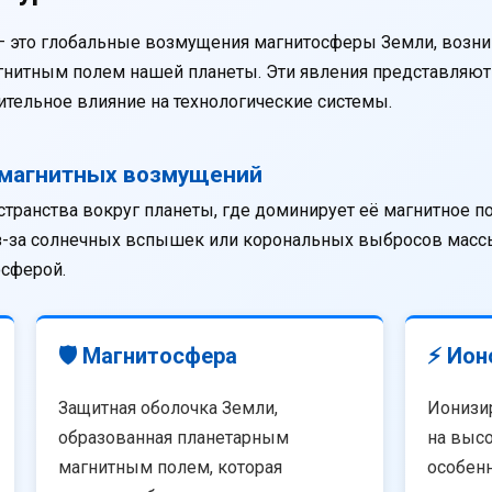
— это глобальные возмущения магнитосферы Земли, возни
агнитным полем нашей планеты. Эти явления представляю
тельное влияние на технологические системы.
омагнитных возмущений
странства вокруг планеты, где доминирует её магнитное п
из-за солнечных вспышек или корональных выбросов массы
осферой.
🛡️ Магнитосфера
⚡ Ион
Защитная оболочка Земли,
Ионизи
образованная планетарным
на высо
магнитным полем, которая
особенн