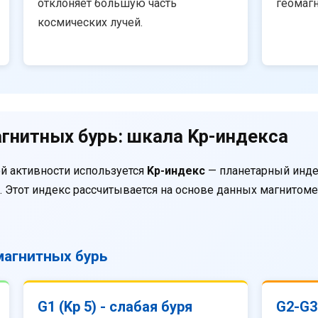
отклоняет большую часть
геомаг
космических лучей.
гнитных бурь: шкала Kp-индекса
й активности используется
Kp-индекс
— планетарный инде
. Этот индекс рассчитывается на основе данных магнитом
агнитных бурь
G1 (Kp 5) - слабая буря
G2-G3 