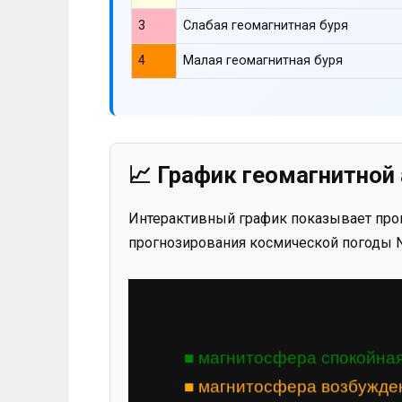
3
Слабая геомагнитная буря
4
Малая геомагнитная буря
📈 График геомагнитной 
Интерактивный график показывает прог
прогнозирования космической погоды N