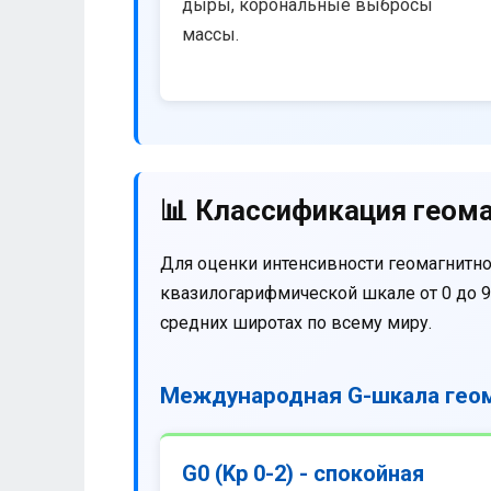
дыры, корональные выбросы
массы.
📊 Классификация геома
Для оценки интенсивности геомагнитно
квазилогарифмической шкале от 0 до 9
средних широтах по всему миру.
Международная G-шкала геом
G0 (Kp 0-2) - спокойная