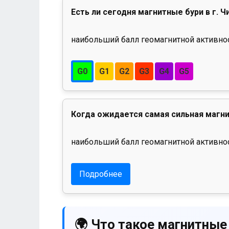
Есть ли сегодня магнитные бури в г. Ч
наибольший балл геомагнитной активност
G0
G1
G2
G3
G4
G5
Когда ожидается самая сильная магни
наибольший балл геомагнитной активнос
Подробнее
🌍 Что такое магнитные