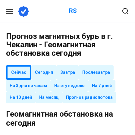
Перейти
RS
к
содержанию
Прогноз магнитных бурь в г.
Чекалин - Геомагнитная
обстановка сегодня
Сейчас
Сегодня
Завтра
Послезавтра
На 3 дня по часам
На эту неделю
На 7 дней
На 10 дней
На месяц
Прогноз радиопотока
Геомагнитная обстановка на
сегодня