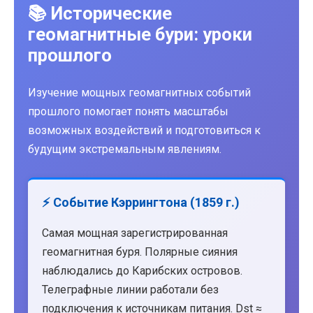
📚 Исторические
геомагнитные бури: уроки
прошлого
Изучение мощных геомагнитных событий
прошлого помогает понять масштабы
возможных воздействий и подготовиться к
будущим экстремальным явлениям.
⚡ Событие Кэррингтона (1859 г.)
Самая мощная зарегистрированная
геомагнитная буря. Полярные сияния
наблюдались до Карибских островов.
Телеграфные линии работали без
подключения к источникам питания. Dst ≈