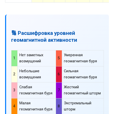
🔢 Расшифровка уровней
геомагнитной активности
Нет заметных
Умеренная
1
5
возмущений
геомагнитная буря
Небольшие
Сильная
2
6
возмущения
геомагнитная буря
Слабая
Жесткий
3
7
геомагнитная буря
геомагнитный шторм
Малая
Экстремальный
4
8
геомагнитная буря
шторм