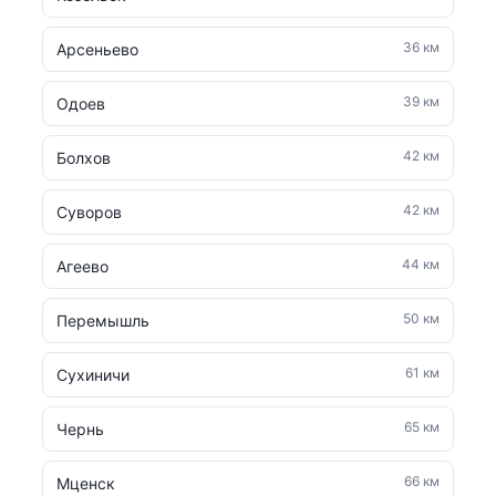
36 км
Арсеньево
39 км
Одоев
42 км
Болхов
42 км
Суворов
44 км
Агеево
50 км
Перемышль
61 км
Сухиничи
65 км
Чернь
66 км
Мценск