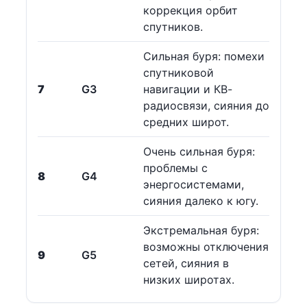
коррекция орбит
спутников.
Сильная буря: помехи
спутниковой
7
G3
навигации и КВ-
радиосвязи, сияния до
средних широт.
Очень сильная буря:
проблемы с
8
G4
энергосистемами,
сияния далеко к югу.
Экстремальная буря:
возможны отключения
9
G5
сетей, сияния в
низких широтах.