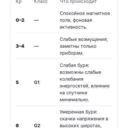
Kp
Класс
Что происходит
Спокойное магнитное
0–2
—
поле, фоновая
активность.
Слабые возмущения;
3–4
—
заметны только
приборам.
Слабая буря:
возможны слабые
колебания
5
G1
энергосетей, влияние
на спутники
минимально.
Умеренная буря:
скачки напряжения в
6
G2
высоких широтах,