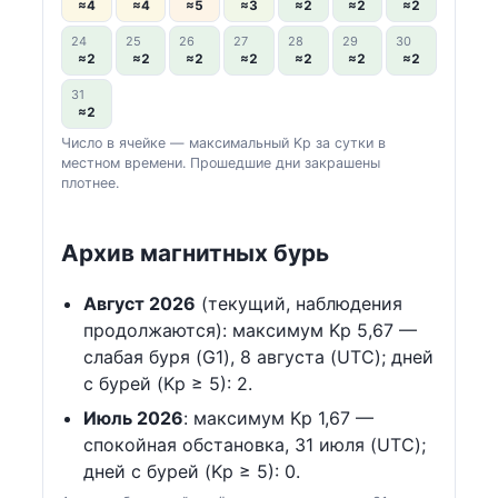
≈4
≈4
≈5
≈3
≈2
≈2
≈2
24
25
26
27
28
29
30
≈2
≈2
≈2
≈2
≈2
≈2
≈2
31
≈2
Число в ячейке — максимальный Kp за сутки в
местном времени. Прошедшие дни закрашены
плотнее.
Архив магнитных бурь
Август 2026
(текущий, наблюдения
продолжаются): максимум Kp 5,67 —
слабая буря (G1), 8 августа (UTC); дней
с бурей (Kp ≥ 5): 2.
Июль 2026
: максимум Kp 1,67 —
спокойная обстановка, 31 июля (UTC);
дней с бурей (Kp ≥ 5): 0.