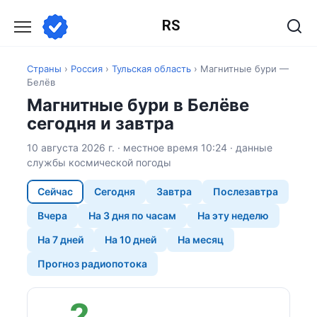
Перейти
RS
к
содержанию
Страны
›
Россия
›
Тульская область
›
Магнитные бури —
Белёв
Магнитные бури в Белёве
сегодня и завтра
10 августа 2026 г. · местное время 10:24 · данные
службы космической погоды
Сейчас
Сегодня
Завтра
Послезавтра
Вчера
На 3 дня по часам
На эту неделю
На 7 дней
На 10 дней
На месяц
Прогноз радиопотока
2