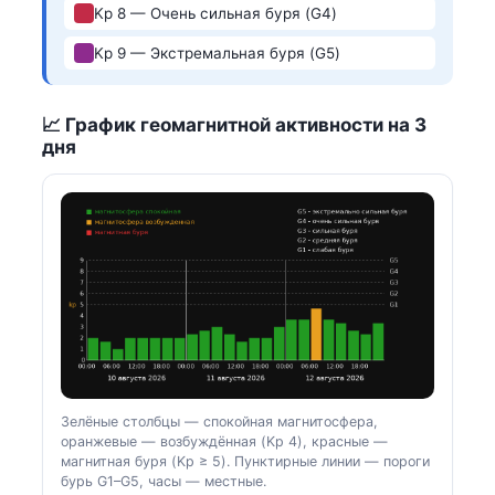
Kp 8 — Очень сильная буря (G4)
Kp 9 — Экстремальная буря (G5)
📈 График геомагнитной активности на 3
дня
Зелёные столбцы — спокойная магнитосфера,
оранжевые — возбуждённая (Kp 4), красные —
магнитная буря (Kp ≥ 5). Пунктирные линии — пороги
бурь G1–G5, часы — местные.