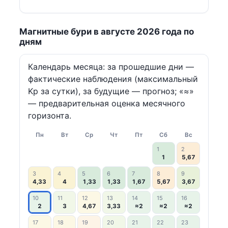
Магнитные бури в августе 2026 года по
дням
Календарь месяца: за прошедшие дни —
фактические наблюдения (максимальный
Kp за сутки), за будущие — прогноз; «≈»
— предварительная оценка месячного
горизонта.
Пн
Вт
Ср
Чт
Пт
Сб
Вс
1
2
1
5,67
3
4
5
6
7
8
9
4,33
4
1,33
1,33
1,67
5,67
3,67
10
11
12
13
14
15
16
2
3
4,67
3,33
≈2
≈2
≈2
17
18
19
20
21
22
23