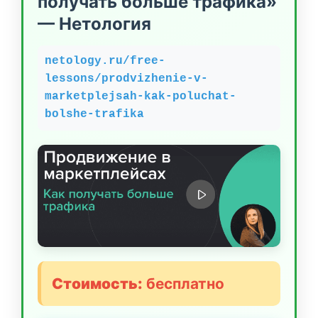
получать больше трафика»
— Нетология
netology.ru/free-
lessons/prodvizhenie-v-
marketplejsah-kak-poluchat-
bolshe-trafika
Стоимость:
бесплатно