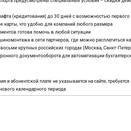
спорта предусмотрены специальные условия – скидки дейс
рафта (кредитования) до 30 дней с возможностью первого
 карты, что удобно для компаний любого размера
иентов готова помочь в любой ситуации
шиномонтажа в сети партнеров, где можно расплатиться к
осьми крупных российских городах (Москва, Санкт-Петербу
тронного документооборота для автоматизации бухгалтерск
я и абонентской плате не указывается на сайте, требуетс
 нового календарного периода