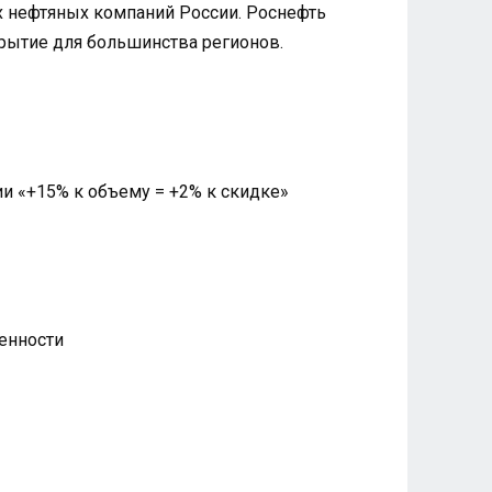
их нефтяных компаний России. Роснефть
рытие для большинства регионов.
и «+15% к объему = +2% к скидке»
енности