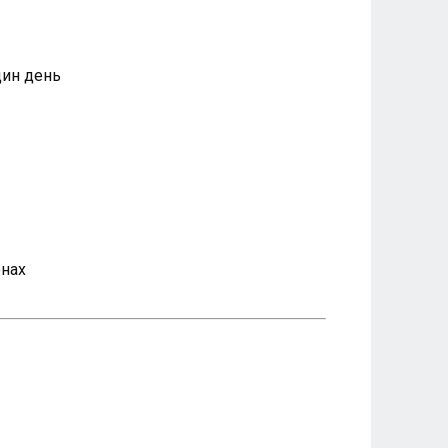
дин день
онах