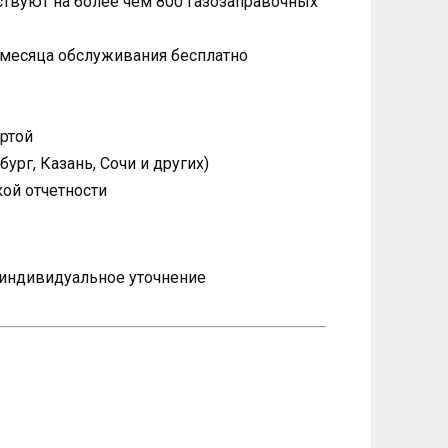
твуют на более чем 800 газозаправочных
 месяца обслуживания бесплатно
артой
рг, Казань, Сочи и других)
ой отчетности
я индивидуальное уточнение