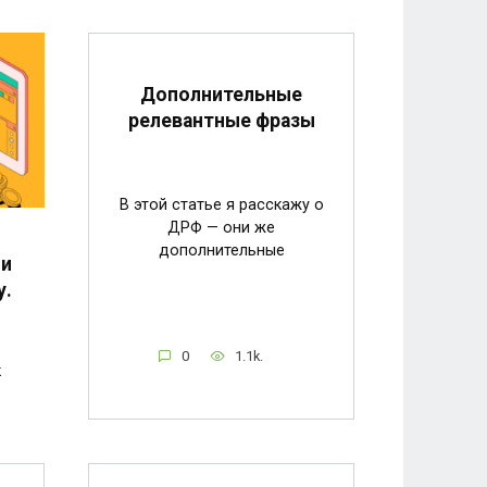
Дополнительные
релевантные фразы
В этой статье я расскажу о
ДРФ — они же
дополнительные
 и
у.
0
1.1k.
к