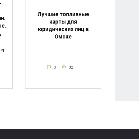
-
Лучшие топливные
н.
карты для
ые.
юридических лиц в
,
Омске
жер
0
32