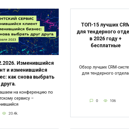
ТОП-15 лучших CR
для тендерного отд
в 2026 году +
бесплатные
2.2026. Изменившийся
Обзор лучших CRM-сист
нт и изменившийся
для тендерного отдела
ес: как снова выбрать
 друга.
ашаем на конференцию по
тскому сервису –
0
106
нившийся
20.4k.