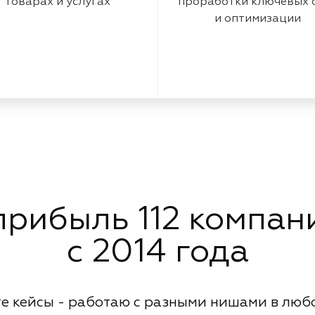
товарах и услугах
проработки ключевых 
и оптимизации
рибыль 112 компани
с 2014 года
е кейсы - работаю с разными нишами в люб