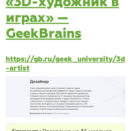
«3D-художник в
играх» —
GeekBrains
https://gb.ru/geek_university/3d
-artist