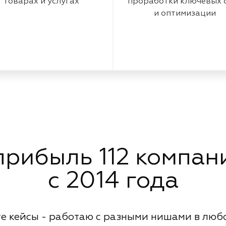
товарах и услугах
проработки ключевых 
и оптимизации
рибыль 112 компани
с 2014 года
е кейсы - работаю с разными нишами в люб