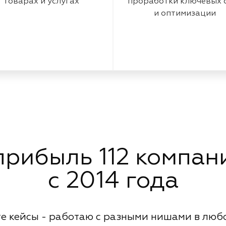
товарах и услугах
проработки ключевых 
и оптимизации
рибыль 112 компани
с 2014 года
е кейсы - работаю с разными нишами в люб