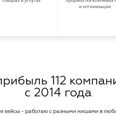
товарах и услугах
проработки ключевых 
и оптимизации
рибыль 112 компани
с 2014 года
е кейсы - работаю с разными нишами в люб