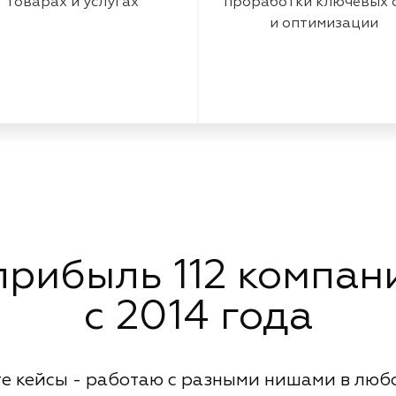
товарах и услугах
проработки ключевых 
и оптимизации
рибыль 112 компани
с 2014 года
е кейсы - работаю с разными нишами в люб