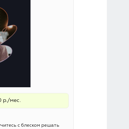
 р./мес.
читесь с блеском решать