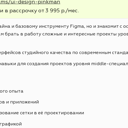
rams/ui-design-pinkman
и в рассрочку от 3 995 р./мес.
айна и базовому инструменту Figma, но и знакомит с 
м брать в работу сложные и интересные проекты уров
ерфейсов студийного качества по современным станд
навыки для создания проектов уровня middle-специа
ого опыта
ов и приложений
зование сетки в её проектировании
ографикой