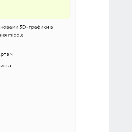
основами 3D-графики в
ня middle.
артам
листа