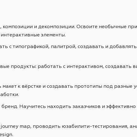
ах, композиции и декомпозиции. Освоите необычные пр
 интерактивные элементы.
ть с типографикой, палитрой, создавать и добавлять
е продукты: работать с интерактивом, создавать ви
 макет к вёрстке и создавать прототипы под разные у
аботки.
бренд. Научитесь находить заказчиков и эффективно 
r journey map, проводить юзабилити-тестирования, а
esign.