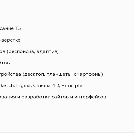
сание ТЗ
-вёрстке
в (респонсив, адаптив)
йтов
тройства (десктоп, планшеты, смартфоны)
etch, Figma, Cinema 4D, Principle
вания и разработки сайтов и интерфейсов