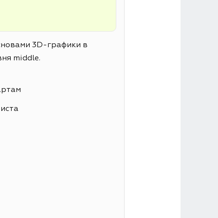
основами 3D-графики в
ня middle.
артам
листа