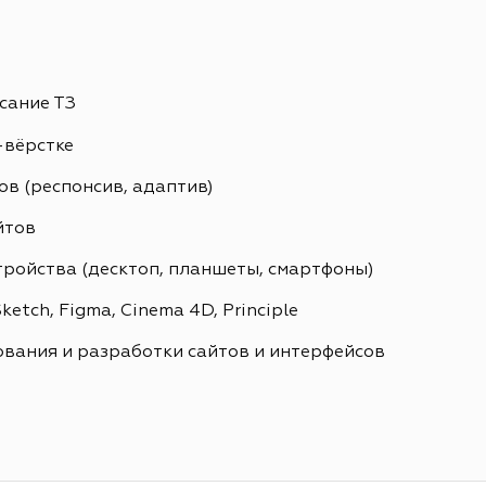
сание ТЗ
-вёрстке
в (респонсив, адаптив)
йтов
тройства (десктоп, планшеты, смартфоны)
etch, Figma, Cinema 4D, Principle
вания и разработки сайтов и интерфейсов