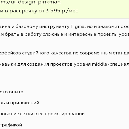
rams/ui-design-pinkman
и в рассрочку от 3 995 р./мес.
айна и базовому инструменту Figma, но и знакомит с 
м брать в работу сложные и интересные проекты уров
ерфейсов студийного качества по современным станд
навыки для создания проектов уровня middle-специа
ого опыта
ов и приложений
зование сетки в её проектировании
ографикой