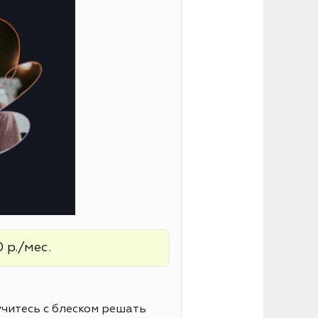
 р./мес.
читесь с блеском решать