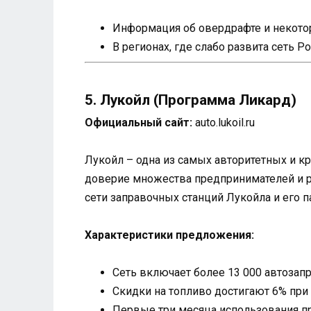
Информация об овердрафте и некотор
В регионах, где слабо развита сеть 
5. Лукойл (Программа Ликард)
Официальный сайт:
auto.lukoil.ru
Лукойл – одна из самых авторитетных и к
доверие множества предпринимателей и р
сети заправочных станций Лукойла и его п
Характеристики предложения:
Сеть включает более 13 000 автозап
Скидки на топливо достигают 6% пр
Первые три месяца использования п