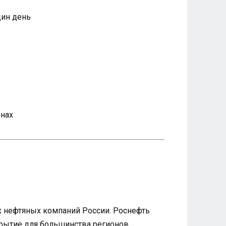
дин день
онах
их нефтяных компаний России. Роснефть
рытие для большинства регионов.