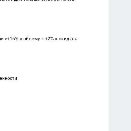
и «+15% к объему = +2% к скидке»
енности