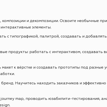
ах, композиции и декомпозиции. Освоите необычные пр
 интерактивные элементы.
ть с типографикой, палитрой, создавать и добавлять
е продукты: работать с интерактивом, создавать ви
 макет к вёрстке и создавать прототипы под разные у
аботки.
бренд. Научитесь находить заказчиков и эффективно 
r journey map, проводить юзабилити-тестирования, а
esign.