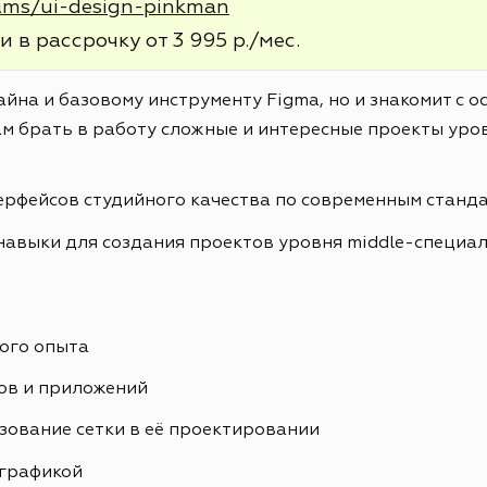
rams/ui-design-pinkman
и в рассрочку от 3 995 р./мес.
айна и базовому инструменту Figma, но и знакомит с 
м брать в работу сложные и интересные проекты уров
ерфейсов студийного качества по современным станд
навыки для создания проектов уровня middle-специа
ого опыта
ов и приложений
зование сетки в её проектировании
ографикой