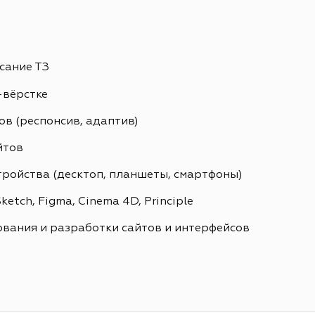
сание ТЗ
-вёрстке
в (респонсив, адаптив)
йтов
тройства (десктоп, планшеты, смартфоны)
etch, Figma, Cinema 4D, Principle
вания и разработки сайтов и интерфейсов