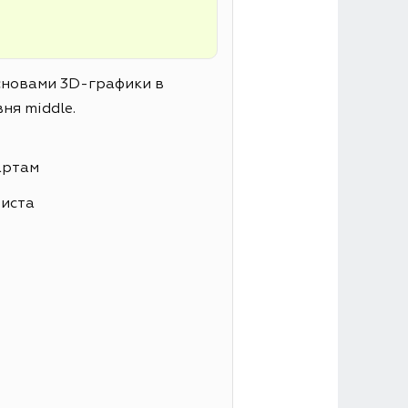
основами 3D-графики в
ня middle.
артам
листа