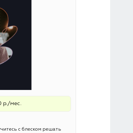
 р./мес.
читесь с блеском решать