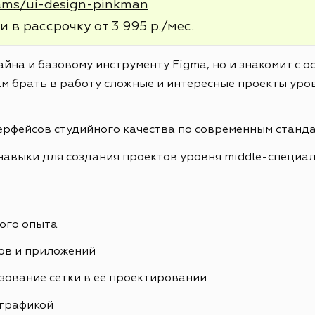
rams/ui-design-pinkman
и в рассрочку от 3 995 р./мес.
айна и базовому инструменту Figma, но и знакомит с 
м брать в работу сложные и интересные проекты уров
ерфейсов студийного качества по современным станд
навыки для создания проектов уровня middle-специа
ого опыта
ов и приложений
зование сетки в её проектировании
ографикой