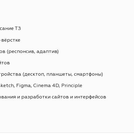
сание ТЗ
-вёрстке
в (респонсив, адаптив)
йтов
тройства (десктоп, планшеты, смартфоны)
etch, Figma, Cinema 4D, Principle
вания и разработки сайтов и интерфейсов