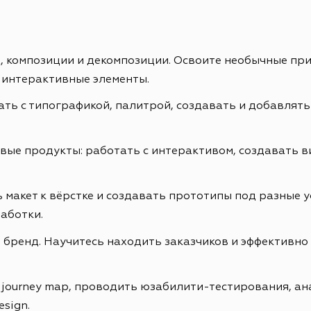
ах, композиции и декомпозиции. Освоите необычные пр
 интерактивные элементы.
ть с типографикой, палитрой, создавать и добавлять
е продукты: работать с интерактивом, создавать ви
 макет к вёрстке и создавать прототипы под разные у
аботки.
бренд. Научитесь находить заказчиков и эффективно 
r journey map, проводить юзабилити-тестирования, а
esign.