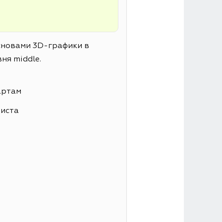
основами 3D-графики в
ня middle.
артам
листа