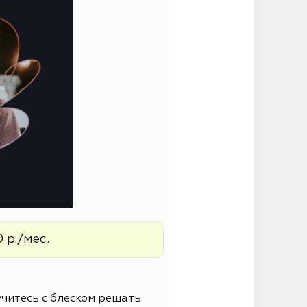
 р./мес.
читесь с блеском решать