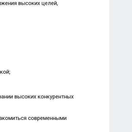
ижения высоких целей,
кой;
вании высоких конкурентных
накомиться современными