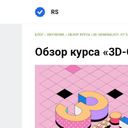
Перейти
к
RS
содержанию
БЛОГ
»
ОБУЧЕНИЕ
»
ОБЗОР КУРСА «3D-GENERALIST» ОТ S
Обзор курса «3D-G