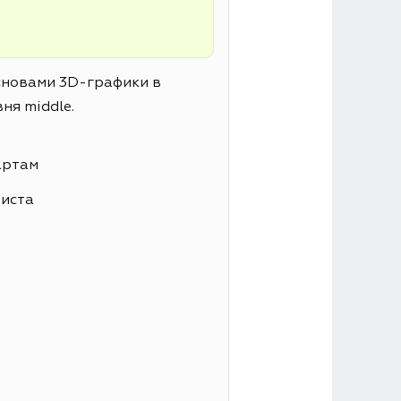
основами 3D-графики в
ня middle.
артам
листа