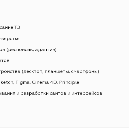
сание ТЗ
-вёрстке
в (респонсив, адаптив)
йтов
тройства (десктоп, планшеты, смартфоны)
etch, Figma, Cinema 4D, Principle
вания и разработки сайтов и интерфейсов