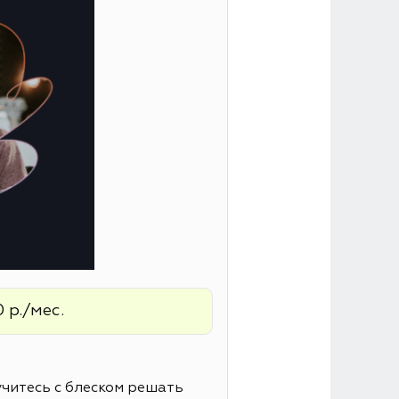
 р./мес.
читесь с блеском решать