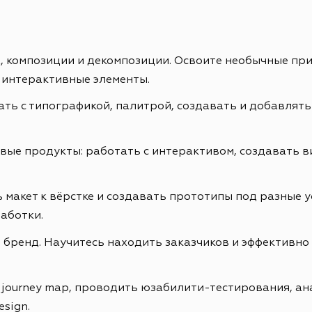
ах, композиции и декомпозиции. Освоите необычные пр
 интерактивные элементы.
ть с типографикой, палитрой, создавать и добавлять
е продукты: работать с интерактивом, создавать ви
 макет к вёрстке и создавать прототипы под разные у
аботки.
бренд. Научитесь находить заказчиков и эффективно 
r journey map, проводить юзабилити-тестирования, а
esign.