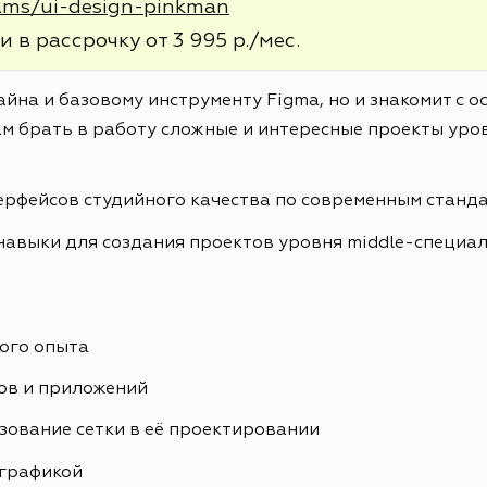
rams/ui-design-pinkman
и в рассрочку от 3 995 р./мес.
айна и базовому инструменту Figma, но и знакомит с 
м брать в работу сложные и интересные проекты уров
ерфейсов студийного качества по современным станд
навыки для создания проектов уровня middle-специа
ого опыта
ов и приложений
зование сетки в её проектировании
ографикой