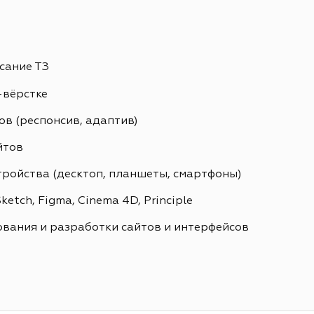
сание ТЗ
-вёрстке
в (респонсив, адаптив)
йтов
тройства (десктоп, планшеты, смартфоны)
etch, Figma, Cinema 4D, Principle
вания и разработки сайтов и интерфейсов