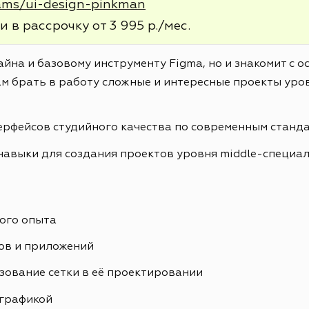
rams/ui-design-pinkman
и в рассрочку от 3 995 р./мес.
айна и базовому инструменту Figma, но и знакомит с 
м брать в работу сложные и интересные проекты уров
ерфейсов студийного качества по современным станд
навыки для создания проектов уровня middle-специа
ого опыта
ов и приложений
зование сетки в её проектировании
ографикой