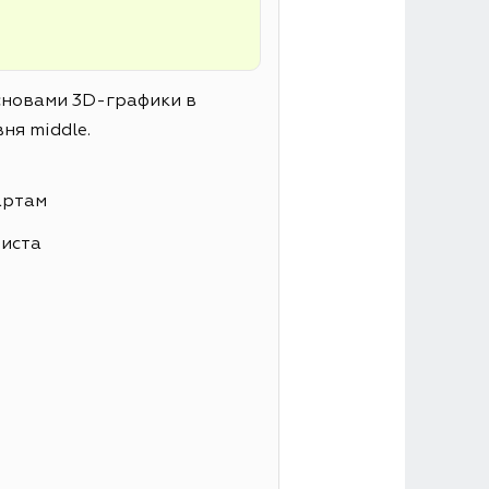
основами 3D-графики в
ня middle.
артам
листа