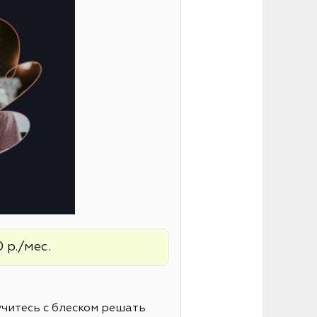
 р./мес.
читесь с блеском решать