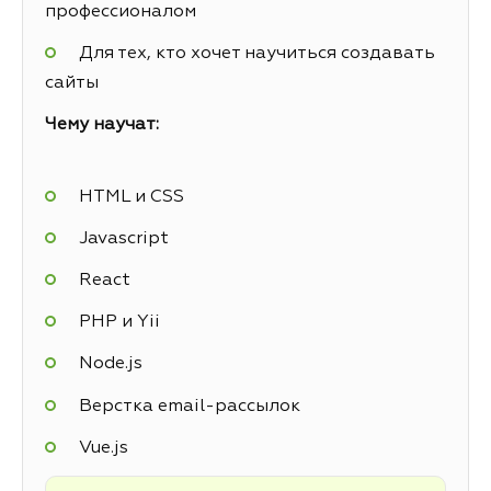
профессионалом
Для тех, кто хочет научиться создавать
сайты
Чему научат:
HTML и CSS
Javascript
React
PHP и Yii
Node.js
Верстка email-рассылок
Vue.js