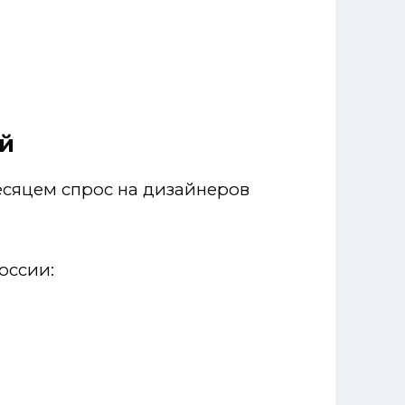
й
есяцем спрос на дизайнеров
оссии: