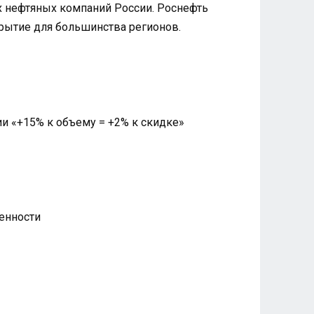
их нефтяных компаний России. Роснефть
рытие для большинства регионов.
и «+15% к объему = +2% к скидке»
енности