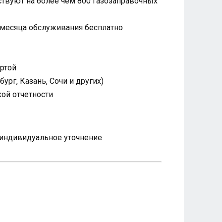
твуют на более чем 800 газозаправочных
 месяца обслуживания бесплатно
артой
рг, Казань, Сочи и других)
ой отчетности
я индивидуальное уточнение