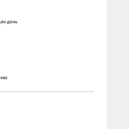
дин день
онах