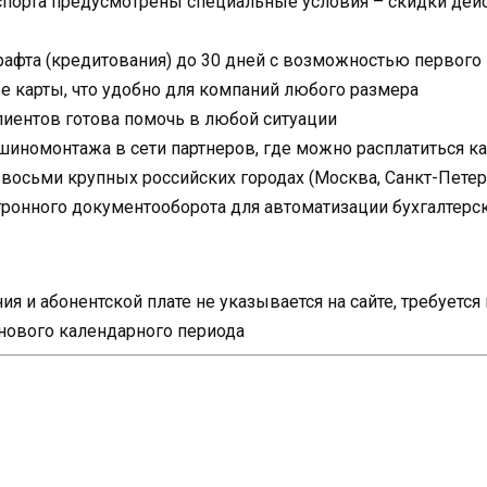
спорта предусмотрены специальные условия – скидки дейс
рафта (кредитования) до 30 дней с возможностью первого
 карты, что удобно для компаний любого размера
иентов готова помочь в любой ситуации
шиномонтажа в сети партнеров, где можно расплатиться к
осьми крупных российских городах (Москва, Санкт-Петербу
тронного документооборота для автоматизации бухгалтерск
я и абонентской плате не указывается на сайте, требуетс
 нового календарного периода