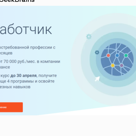
GeekBrains