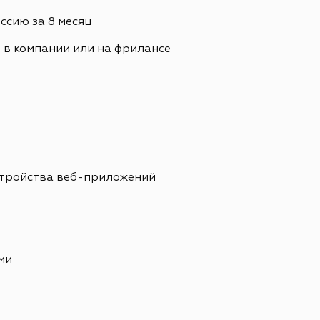
сию за 8 месяц
. в компании или на фрилансе
стройства веб-приложений
ми
е