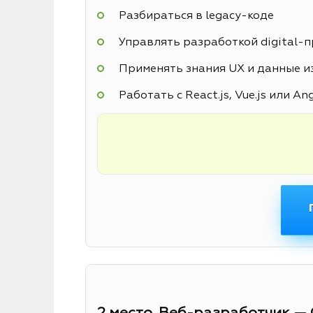
Разбираться в legacy-коде
Управлять разработкой digital-
Применять знания UX и данные из
Работать с React.js, Vue.js или An