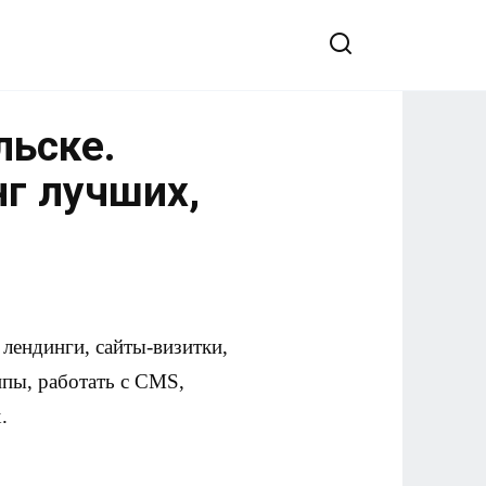
льске.
нг лучших,
лендинги, сайты-визитки,
ипы, работать с CMS,
.