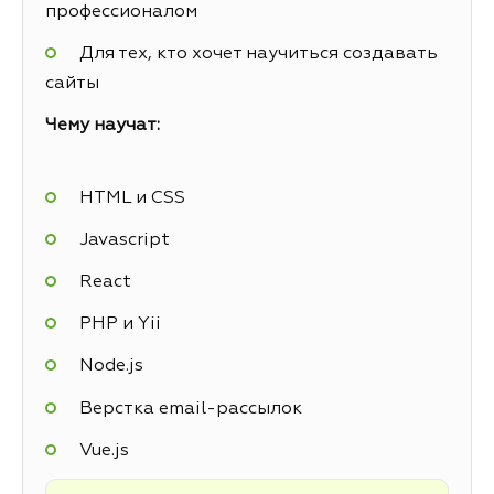
профессионалом
Для тех, кто хочет научиться создавать
сайты
Чему научат:
HTML и CSS
Javascript
React
PHP и Yii
Node.js
Верстка email-рассылок
Vue.js