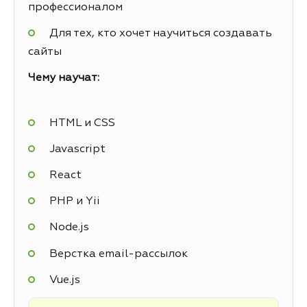
профессионалом
Для тех, кто хочет научиться создавать
сайты
Чему научат:
HTML и CSS
Javascript
React
PHP и Yii
Node.js
Верстка email-рассылок
Vue.js