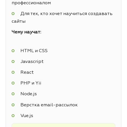
профессионалом
Для тех, кто хочет научиться создавать
сайты
Чему научат:
HTML и CSS
Javascript
React
PHP и Yii
Node.js
Верстка email-рассылок
Vue.js